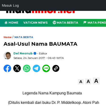
Masuk Log
HOME
VATICAN NEWS
MATA BERITA
MATA PEND
/
Home
MATA BERITA
Asal-Usul Nama BAUMATA
Del Neonub
- Editor
Selasa, 24 Januari 2017
- 06:49 WITA
A
A
A
Legenda Nama Kampung Baumata
(Ditulis kembali dari buku Dr. P. Middelkoop. Atoni Pah