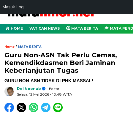
Masuk Log
HOME
VATICAN NEWS
MATA BERITA
MATA PEND
/
Home
MATA BERITA
Guru Non-ASN Tak Perlu Cemas,
Kemendikdasmen Beri Jaminan
Keberlanjutan Tugas
GURU NON-ASN TIDAK DI-PHK MASSAL!
Del Neonub
- Editor
Selasa, 12 Mei 2026
- 10:48 WITA