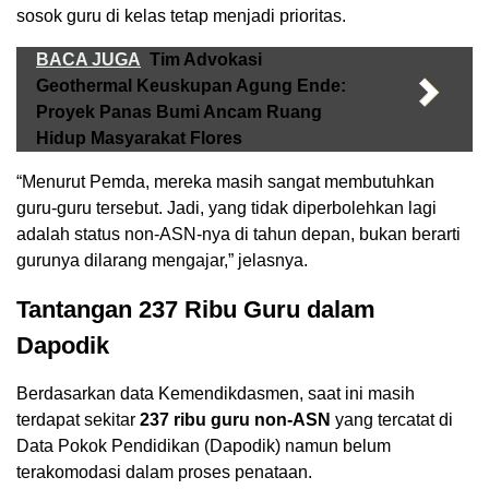
sosok guru di kelas tetap menjadi prioritas.
BACA JUGA
Tim Advokasi
Geothermal Keuskupan Agung Ende:
Proyek Panas Bumi Ancam Ruang
Hidup Masyarakat Flores
“Menurut Pemda, mereka masih sangat membutuhkan
guru-guru tersebut. Jadi, yang tidak diperbolehkan lagi
adalah status non-ASN-nya di tahun depan, bukan berarti
gurunya dilarang mengajar,” jelasnya.
Tantangan 237 Ribu Guru dalam
Dapodik
Berdasarkan data Kemendikdasmen, saat ini masih
terdapat sekitar
237 ribu guru non-ASN
yang tercatat di
Data Pokok Pendidikan (Dapodik) namun belum
terakomodasi dalam proses penataan.