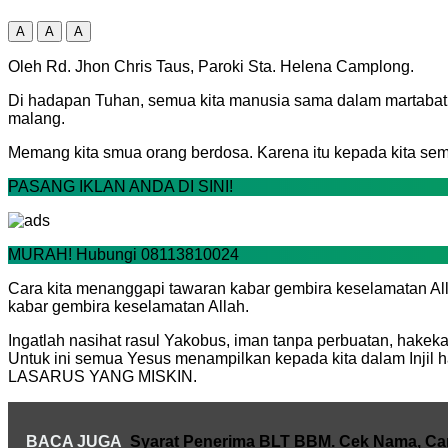
A
A
A
Oleh Rd. Jhon Chris Taus, Paroki Sta. Helena Camplong.
Di hadapan Tuhan, semua kita manusia sama dalam martabat c
malang.
Memang kita smua orang berdosa. Karena itu kepada kita s
PASANG IKLAN ANDA DI SINI!
MURAH! Hubungi 08113810024
Cara kita menanggapi tawaran kabar gembira keselamatan Allah
kabar gembira keselamatan Allah.
Ingatlah nasihat rasul Yakobus, iman tanpa perbuatan, hakeka
Untuk ini semua Yesus menampilkan kepada kita dalam Injil h
LASARUS YANG MISKIN.
BACA JUGA
Syarat Penerima BLT BBM. Cek Nama, Car