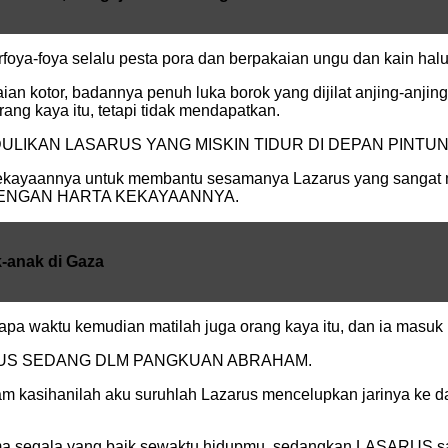
foya-foya selalu pesta pora dan berpakaian ungu dan kain halu
otor, badannya penuh luka borok yang dijilat anjing-anjing, d
rang kaya itu, tetapi tidak mendapatkan.
PEDULIKAN LASARUS YANG MISKIN TIDUR DI DEPAN PINTUN
ta kekayaannya untuk membantu sesamanya Lazarus yang sang
DENGAN HARTA KEKAYAANNYA.
k-anak di Gaza
erapa waktu kemudian matilah juga orang kaya itu, dan ia masu
s LASARUS SEDANG DLM PANGKUAN ABRAHAM.
am kasihanilah aku suruhlah Lazarus mencelupkan jarinya ke d
rima segala yang baik sewaktu hidupmu, sedangkan LASARUS s