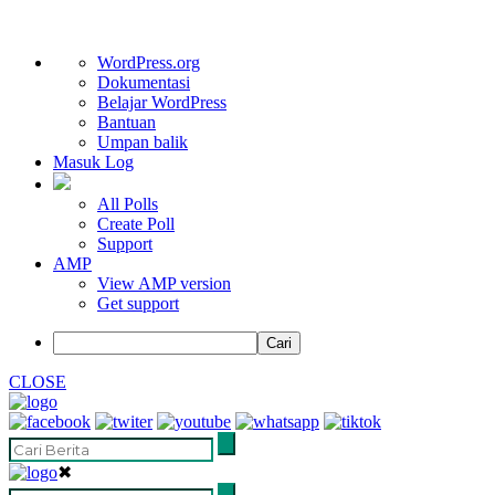
Tentang
WordPress.org
WordPress
Dokumentasi
Belajar WordPress
Bantuan
Umpan balik
Masuk Log
All Polls
Create Poll
Support
AMP
View AMP version
Get support
Cari
CLOSE
✖