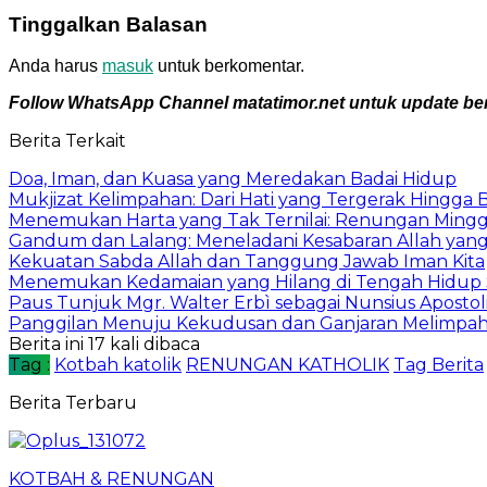
Tinggalkan Balasan
Anda harus
masuk
untuk berkomentar.
Follow WhatsApp Channel matatimor.net untuk update beri
Berita Terkait
​Doa, Iman, dan Kuasa yang Meredakan Badai Hidup
Mukjizat Kelimpahan: Dari Hati yang Tergerak Hingga
Menemukan Harta yang Tak Ternilai: Renungan Minggu
Gandum dan Lalang: Meneladani Kesabaran Allah yang
Kekuatan Sabda Allah dan Tanggung Jawab Iman Kita
Menemukan Kedamaian yang Hilang di Tengah Hidup S
Paus Tunjuk Mgr. Walter Erbì sebagai Nunsius Aposto
Panggilan Menuju Kekudusan dan Ganjaran Melimpah 
Berita ini 17 kali dibaca
Tag :
Kotbah katolik
RENUNGAN KATHOLIK
Tag Berita
Berita Terbaru
KOTBAH & RENUNGAN