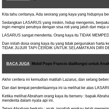
Kita tahu ceritanya. Ada seorang yang kaya yang hidupnya ber
Sedangkan LASARUS yang miskin, hidup mengemis, berpakaian k
ingin mengisi perutnya dengan sisa roti yang jatuh dari meja o
LASARUS sangat menderita. Orang kaya itu TIDAK MEM
Dan inilah dosa orang kaya itu yang tidak pergunakan har
TIDAK JUJUR TAPI CERDIK UNTUK SELAMATKAN DIRI 
BACA JUGA
Mobil Pope Francis dialifungsi untuk Ana
Akhir ceritera ini kemudian matilah Lazarus, dan selang beb
Dan dari tempat penderitaannya ini ia melihat ke ata
Ketika melihat Abraham orang kaya itu berseru : bapak Abrah
menderita dalam nyala api ini.
Tetapi Abraham berkata : anak, ingatlah engkau telah mene