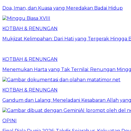
​Doa, Iman, dan Kuasa yang Meredakan Badai Hidup
KOTBAH & RENUNGAN
Mukjizat Kelimpahan: Dari Hati yang Tergerak Hingga
KOTBAH & RENUNGAN
Menemukan Harta yang Tak Ternilai: Renungan Minggu
KOTBAH & RENUNGAN
Gandum dan Lalang: Meneladani Kesabaran Allah yang
OPINI
Final Piala Dunia 2026: Takdir Sejarah vs. Kekuatan Dev