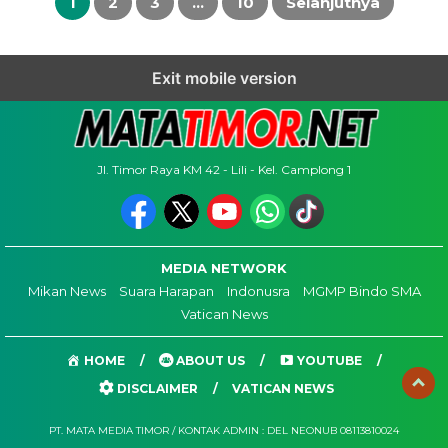
1
2
3
…
10
Selanjutnya
Exit mobile version
Jl. Timor Raya KM 42 - Lili - Kel. Camplong 1
MEDIA NETWORK
Mikan News
Suara Harapan
Indonusra
MGMP Bindo SMA
Vatican News
HOME
ABOUT US
YOUTUBE
DISCLAIMER
VATICAN NEWS
PT. MATA MEDIA TIMOR / KONTAK ADMIN : DEL NEONUB 08113810024