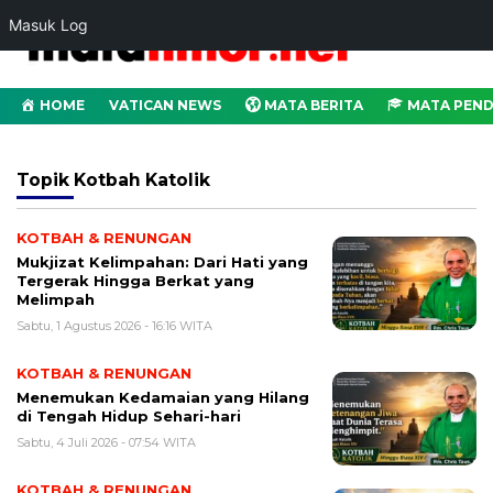
Masuk Log
HOME
VATICAN NEWS
MATA BERITA
MATA PEND
Topik
Kotbah Katolik
KOTBAH & RENUNGAN
Mukjizat Kelimpahan: Dari Hati yang
Tergerak Hingga Berkat yang
Melimpah
Sabtu, 1 Agustus 2026 - 16:16 WITA
KOTBAH & RENUNGAN
Menemukan Kedamaian yang Hilang
di Tengah Hidup Sehari-hari
Sabtu, 4 Juli 2026 - 07:54 WITA
KOTBAH & RENUNGAN