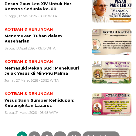
Pesan Paus Leo XIV Untuk Hari
Komsos Sedunia ke-60
Minggu, 17 Mei 2026 - 06:10 WITA
KOTBAH & RENUNGAN
Menemukan Tuhan dalam
Keseharian
Sabtu, 18 April 2026 - 06:16 WITA
KOTBAH & RENUNGAN
Memasuki Pekan Suci: Menelusuri
Jejak Yesus di Minggu Palma
Jumat, 27 Maret 2026 - 23:52 WITA
KOTBAH & RENUNGAN
Yesus Sang Sumber Kehidupan:
Kebangkitan Lazarus
Sabtu, 21 Maret 2026 - 06:48 WITA
Paginasi
pos