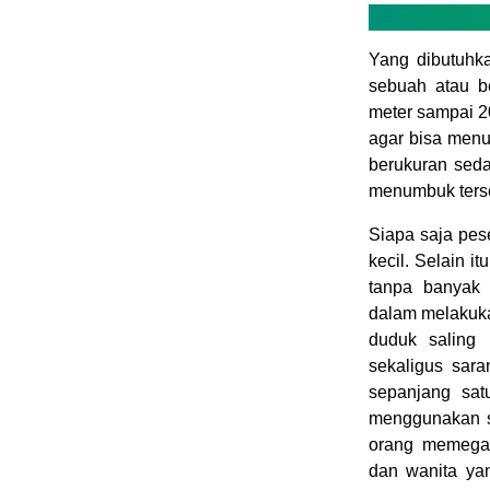
Yang dibutuhka
sebuah atau b
meter sampai 2
agar bisa menu
berukuran sed
menumbuk ters
Siapa saja pes
kecil. Selain i
tanpa banyak 
dalam melakuka
duduk saling 
sekaligus sar
sepanjang sat
menggunakan si
orang memegan
dan wanita ya