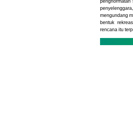
penghormatan s
penyelenggar
mengundang mas
bentuk rekrea
rencana itu ter