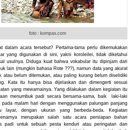
foto : kompas.com
at dalam acara tersebut? Pertama-tama perlu dikemukakan
r yang digunakan di sini, yakni koroleilei, tidak diketahui
sal usulnya. Diduga kuat bahwa vokabular itu dipinjam dari
k lain (mungkin bahasa Rote ???), namun data yang akurat
ak atau belum ditemukan, atau paling kurang belum diselidiki
ng. Kata itu hanya bisa dijelaskan dan dimengerti sesuai
iatan yang mewarnainya. Yang dilakukan dalam kegiatan itu
aan menumbuk padi secara bersama-sama, baik laki-laki
 pada malam hari dengan menggunakan palungan panjang
hu layar, dengan ukuran yang berbeda-beda. Kegiatan
benarnya merupakan salah satu acara persiapan bahan
 padi untuk sebuah pesta kenduri atau peringatan dan