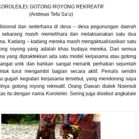
KOROLEILEI: GOTONG ROYONG REKREATIF
(Andreas Tefa Sa’u)
adisional dan sederhana di desa – desa pegunungan daerah
 sekarang masih memelihara dan melaksanakan satu dua
ma. Kadang – kadang mereka masih mengaktualisasikan satu
ong royong yang adalah khas budaya mereka. Dari semua
ma yang dipraktekkan ada satu model kerjasama atau gotong
sangat unik dan bahkan sangat menarik perhatian sejumlah
tuk turut mengambil bagian secara aktif. Penulis sendiri
a gugah kegiatan kerjasama tersebut, yang mendorong saya
tnya gotong royong rekreatif. Orang Dawan dialek Noemuti
tas itu dengan nama Koroleilei. Sering juga disebut angkalale