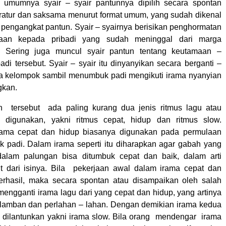
a umumnya syair – syair pantunnya dipilih secara spontan
teratur dan saksama menurut format umum, yang sudah dikenal
i pengangkat pantun. Syair – syairnya berisikan penghormatan
aan kepada pribadi yang sudah meninggal dari marga
. Sering juga muncul syair pantun tentang keutamaan –
di tersebut. Syair – syair itu dinyanyikan secara berganti –
ua kelompok sambil menumbuk padi mengikuti irama nyanyian
gkan.
n tersebut ada paling kurang dua jenis ritmus lagu atau
 digunakan, yakni ritmus cepat, hidup dan ritmus slow.
rama cepat dan hidup biasanya digunakan pada permulaan
k padi. Dalam irama seperti itu diharapkan agar gabah yang
 dalam palungan bisa ditumbuk cepat dan baik, dalam arti
t dari isinya. Bila pekerjaan awal dalam irama cepat dan
erhasil, maka secara spontan atau disampaikan oleh salah
mengganti irama lagu dari yang cepat dan hidup, yang artinya
 lamban dan perlahan – lahan. Dengan demikian irama kedua
 dilantunkan yakni irama slow. Bila orang mendengar irama