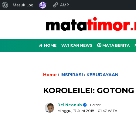
Tentang
Masuk Log
AMP
WordPress
HOME
VATICAN NEWS
MATA BERITA
Home
INSPIRASI
KEBUDAYAAN
/
/
KOROLEILEI: GOTONG
Del Neonub
- Editor
Minggu, 17 Juni 2018
- 01:47 WITA