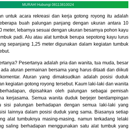
MURAH! Hubungi 08113810024
n untuk acara rekreasi dan kerja gotong royong itu adalah
eberapa buah palungan panjang dengan ukuran antara 10
0 meter, lebarnya sesuai dengan ukuran besarnya pohon kayu
mbuk padi. Alu atau alat tumbuk berupa sepotong kayu lurus
ang sepanjang 1,25 meter digunakan dalam kegiatan tumbuk
ebut.
ertanya? Pesertanya adalah pria dan wanita, tua muda, besar
tu ada aturan permainan bersama yang harus ditaati dan diikuti
komentar. Aturan yang dimaksudkan adalah posisi duduk
n kegiatan gotong royong tersebut. Kaum laki-laki dan wanita
berhadapan, dipisahkan oleh palungan sebagai pemisah
ana kerjasama. Semua wanita duduk berjejer berdampingan
u sisi palungan berhadapan dengan semua laki-laki yang
si lainnya dalam posisi duduk yang sama. Biasanya setiap
g alat tumbuknya masing-masing, namun terkadang lelaki
ng saling berhadapan menggunakan satu alat tumbuk yang