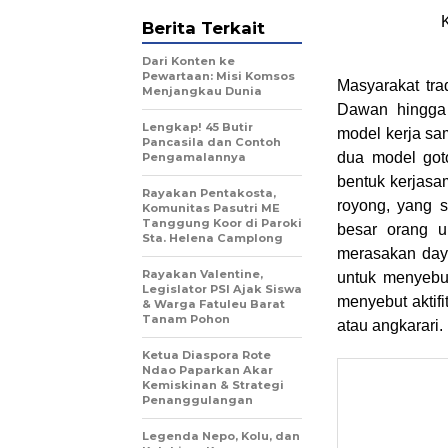
Berita Terkait
Dari Konten ke
Pewartaan: Misi Komsos
Masyarakat tr
Menjangkau Dunia
Dawan hingga
Lengkap! 45 Butir
model kerja sa
Pancasila dan Contoh
dua model got
Pengamalannya
bentuk kerjasa
Rayakan Pentakosta,
royong, yang 
Komunitas Pasutri ME
Tanggung Koor di Paroki
besar orang un
Sta. Helena Camplong
merasakan day
Rayakan Valentine,
untuk menyebu
Legislator PSI Ajak Siswa
menyebut aktifi
& Warga Fatuleu Barat
Tanam Pohon
atau angkarari.
Ketua Diaspora Rote
Ndao Paparkan Akar
Kemiskinan & Strategi
Penanggulangan
Legenda Nepo, Kolu, dan