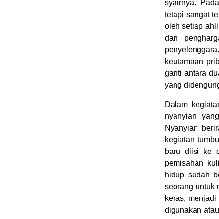
syairnya. Pad
tetapi sangat 
oleh setiap ahl
dan pengharg
penyelenggara
keutamaan priba
ganti antara d
yang didengun
Dalam kegiata
nyanyian yang
Nyanyian beri
kegiatan tumbu
baru diisi ke
pemisahan kuli
hidup sudah b
seorang untuk 
keras, menjadi
digunakan atau