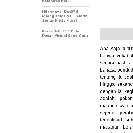
Kelahiran Koru
Hilangnya “Budi” di
Ruang Kelas NTT: Alarm
Serius Krisis Moral
Perss SoE, ETMC dan
Pesan Virtual Sang Guru
Apa saja dibu
bahwa vokabula
secara pasti a
bahasa pendudu
tentang itu tid
hingga sekara
dengan isi keg
adalah pekerj
maupun wanita
sejenis pera
termaksud se
makanan beras