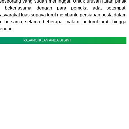
eseorang yang sudah meninggal. Untuk urusan itulah pihak
a, bekerjasama dengan para pemuka adat setempat,
yarakat luas supaya turut membantu persiapan pesta dalam
si bersama selama beberapa malam berturut-turut, hingga
penuhi.
PASANG IKLAN ANDA DI SINI!