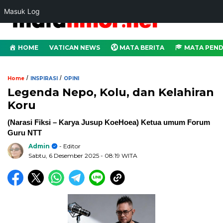
Masuk Log
HOME
VATICAN NEWS
MATA BERITA
MATA PEND
/
/
Home
INSPIRASI
OPINI
Legenda Nepo, Kolu, dan Kelahiran
Koru
(Narasi Fiksi – Karya Jusup KoeHoea) Ketua umum Forum
Guru NTT
Admin
- Editor
Sabtu, 6 Desember 2025
- 08:19 WITA