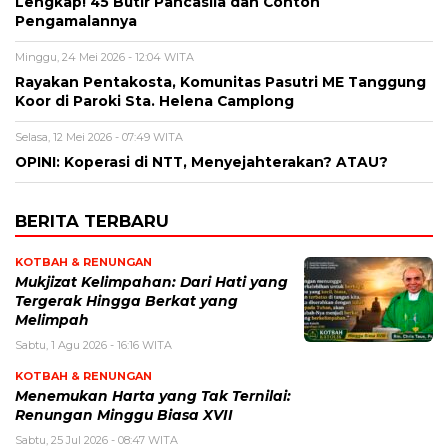
Lengkap! 45 Butir Pancasila dan Contoh
Pengamalannya
Minggu, 24 Mei 2026 - 12:04 WITA
Rayakan Pentakosta, Komunitas Pasutri ME Tanggung
Koor di Paroki Sta. Helena Camplong
Selasa, 12 Mei 2026 - 07:49 WITA
OPINI: Koperasi di NTT, Menyejahterakan? ATAU?
BERITA TERBARU
KOTBAH & RENUNGAN
Mukjizat Kelimpahan: Dari Hati yang
Tergerak Hingga Berkat yang
Melimpah
Sabtu, 1 Agu 2026 - 16:16 WITA
KOTBAH & RENUNGAN
Menemukan Harta yang Tak Ternilai:
Renungan Minggu Biasa XVII
Sabtu, 25 Jul 2026 - 08:47 WITA