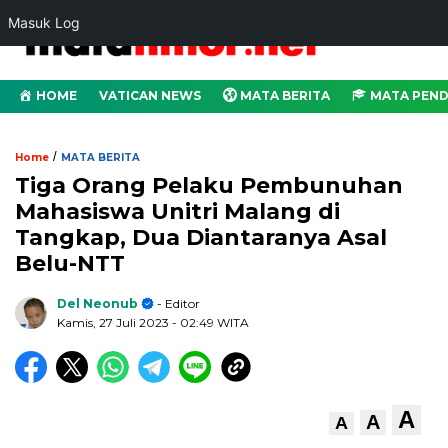
Masuk Log
HOME
VATICAN NEWS
MATA BERITA
MATA PEND
/
Home
MATA BERITA
Tiga Orang Pelaku Pembunuhan
Mahasiswa Unitri Malang di
Tangkap, Dua Diantaranya Asal
Belu-NTT
Del Neonub
- Editor
Kamis, 27 Juli 2023
- 02:49 WITA
A
A
A