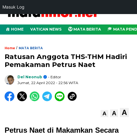
Masuk Log
HOME
VATICAN NEWS
MATA BERITA
MATA PEND
/
Home
MATA BERITA
Ratusan Anggota THS-THM Hadiri
Pemakaman Petrus Naet
Del Neonub
- Editor
Jumat, 22 April 2022
- 22:56 WITA
A
A
A
Petrus Naet di Makamkan Secara