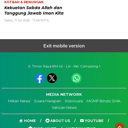
KOTBAH & RENUNGAN
Kekuatan Sabda Allah dan
Tanggung Jawab Iman Kita
Sabtu, 11 Jul 2026 - 11:48 WITA
Exit mobile version
Jl. Timor Raya KM 42 - Lili - Kel. Camplong 1
MEDIA NETWORK
Mikan News
Suara Harapan
Indonusra
MGMP Bindo SMA
Vatican News
HOME
ABOUT US
YOUTUBE