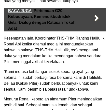
buat yang menyakiti hati sesama,”tutupnya.
BACA JUGA
Pertemuan G20
Kebudayaan, Kemendikbudristek
Gelar Dialog dengan Ratusan Tokoh
Adat
Kesempatan lain, Koordinator THS-THM Ranting Halilulik,
Ronal Abi ketika ditemui media ini mengungkapkan
bahwa, pihaknya (THS-THM Halilulik, red) mengalami
duka yang mendalam ketika mendengar bahwa saudara
Piter meninggal akibat kecelakaan.
“Kami merasa kehilangan sosok seorang ayah yang
selama ini sudah berbagi rasa bersama kami di Halilulik.
Beliau (Kakak Piter) sudah berbuat banyak untuk kami
semua. Kami belum bisa balas jasa,” ungkapnya.
Menurut Ronal, kepergian almarhum Piter meninggalkan
perih di hati. Sebagai manusia lemah, dan sebagai