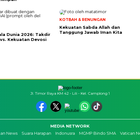
KOTBAH & RENUNGAN
Kekuatan Sabda Allah dan
Tanggung Jawab Iman Kita
iala Dunia 2026: Takdir
 vs. Kekuatan Devosi
Jl. Timor Raya KM 42 - Lili - Kel. Camplong 1
MEDIA NETWORK
kan News
Suara Harapan
Indonusra
MGMP Bindo SMA
Vatican 