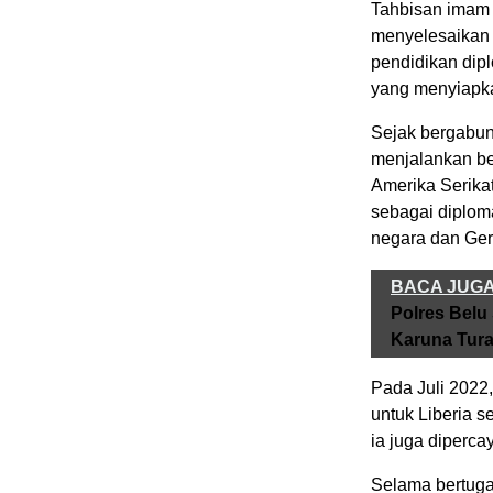
Tahbisan imam 
menyelesaikan 
pendidikan dipl
yang menyiapka
Sejak bergabun
menjalankan ber
Amerika Serika
sebagai diplom
negara dan Gere
BACA JUG
Polres Belu
Karuna Tur
Pada Juli 2022
untuk Liberia 
ia juga diperc
Selama bertugas