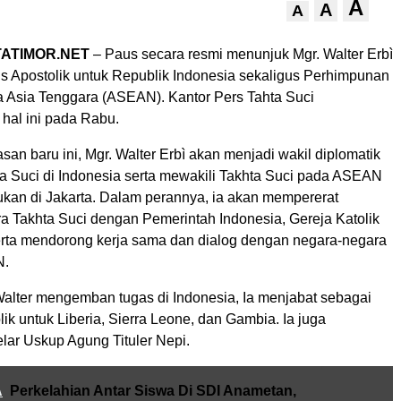
A
A
A
TATIMOR.NET
– Paus secara resmi menunjuk Mgr. Walter Erbì
s Apostolik untuk Republik Indonesia sekaligus Perhimpunan
Asia Tenggara (ASEAN). Kantor Pers Tahta Suci
al ini pada Rabu.
n baru ini, Mgr. Walter Erbì akan menjadi wakil diplomatik
a Suci di Indonesia serta mewakili Takhta Suci pada ASEAN
kan di Jakarta. Dalam perannya, ia akan mempererat
a Takhta Suci dengan Pemerintah Indonesia, Gereja Katolik
serta mendorong kerja sama dan dialog dengan negara-negara
N.
alter mengemban tugas di Indonesia, Ia menjabat sebagai
ik untuk Liberia, Sierra Leone, dan Gambia. Ia juga
ar Uskup Agung Tituler Nepi.
A
Perkelahian Antar Siswa Di SDI Anametan,