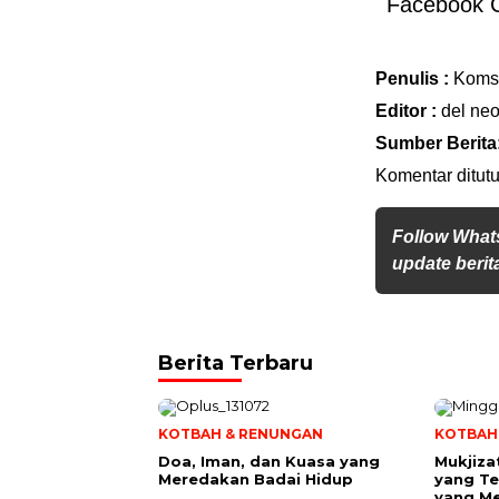
Facebook 
Penulis :
Koms
Editor :
del ne
Sumber Berita
Komentar ditutu
Follow What
update berita
Berita Terbaru
KOTBAH & RENUNGAN
KOTBAH
​Doa, Iman, dan Kuasa yang
Mukjiza
Meredakan Badai Hidup
yang Te
yang M