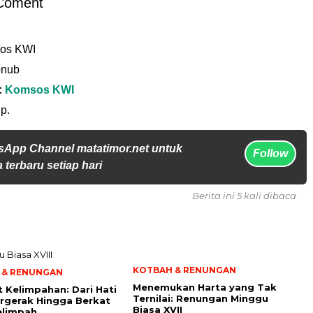
Coment
os KWI
onub
:
Komsos KWI
p.
sApp Channel matatimor.net untuk
Follow
 terbaru setiap hari
Berita ini 5 kali dibaca
KOTBAH & RENUNGAN
 & RENUNGAN
Menemukan Harta yang Tak
t Kelimpahan: Dari Hati
Ternilai: Renungan Minggu
rgerak Hingga Berkat
Biasa XVII
elimpah