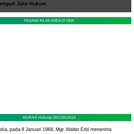
Tempuh Jalur Hukum
PASANG IKLAN ANDA DI SINI!
MURAH! Hubungi 08113810024
Italia, pada 8 Januari 1968, Mgr. Walter Erbì menerima