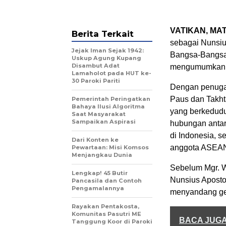
VATIKAN, MA
Berita Terkait
sebagai Nunsiu
Jejak Iman Sejak 1942:
Bangsa-Bangsa 
Uskup Agung Kupang
Disambut Adat
mengumumkan h
Lamaholot pada HUT ke-
30 Paroki Pariti
Dengan penugasa
Paus dan Takht
Pemerintah Peringatkan
Bahaya Ilusi Algoritma
yang berkedudu
Saat Masyarakat
Sampaikan Aspirasi
hubungan antar
di Indonesia, 
Dari Konten ke
anggota ASEA
Pewartaan: Misi Komsos
Menjangkau Dunia
Sebelum Mgr. W
Lengkap! 45 Butir
Nunsius Apostol
Pancasila dan Contoh
Pengamalannya
menyandang gel
Rayakan Pentakosta,
Komunitas Pasutri ME
BACA JUG
Tanggung Koor di Paroki