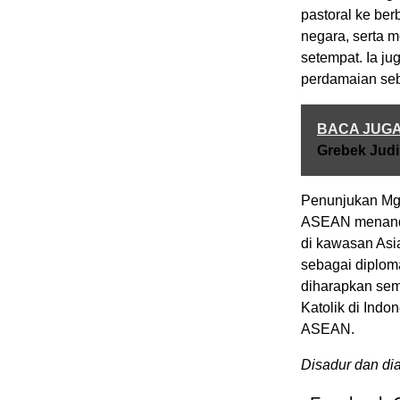
pastoral ke be
negara, serta 
setempat. Ia ju
perdamaian seba
BACA JUG
Grebek Judi
Penunjukan Mgr
ASEAN menandai
di kawasan Asi
sebagai diploma
diharapkan sem
Katolik di Indo
ASEAN.
Disadur dan diad