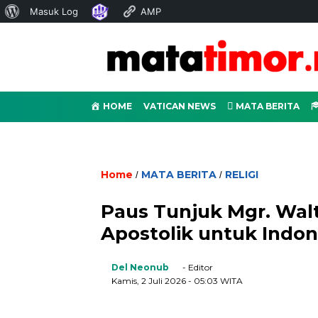
Tentang
Masuk Log
AMP
WordPress
HOME
VATICAN NEWS
MATA BERITA
Home
MATA BERITA
RELIGI
/
/
Paus Tunjuk Mgr. Walt
Apostolik untuk Indo
Del Neonub
- Editor
Kamis, 2 Juli 2026
- 05:03 WITA