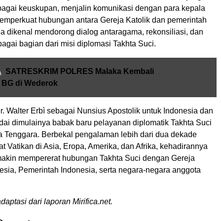
rbagai keuskupan, menjalin komunikasi dengan para kepala
memperkuat hubungan antara Gereja Katolik dan pemerintah
ga dikenal mendorong dialog antaragama, rekonsiliasi, dan
gai bagian dari misi diplomasi Takhta Suci.
A
SATRESKRIM POLRES Malaka Kembali
 BG di Wederok
. Walter Erbì sebagai Nunsius Apostolik untuk Indonesia dan
 dimulainya babak baru pelayanan diplomatik Takhta Suci
a Tenggara. Berbekal pengalaman lebih dari dua dekade
t Vatikan di Asia, Eropa, Amerika, dan Afrika, kehadirannya
akin mempererat hubungan Takhta Suci dengan Gereja
nesia, Pemerintah Indonesia, serta negara-negara anggota
aptasi dari laporan Mirifica.net.