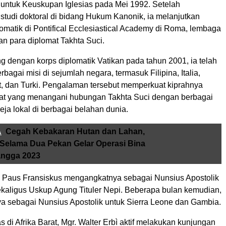
untuk Keuskupan Iglesias pada Mei 1992. Setelah
studi doktoral di bidang Hukum Kanonik, ia melanjutkan
omatik di Pontifical Ecclesiastical Academy di Roma, lembaga
n para diplomat Takhta Suci.
g dengan korps diplomatik Vatikan pada tahun 2001, ia telah
bagai misi di sejumlah negara, termasuk Filipina, Italia,
t, dan Turki. Pengalaman tersebut memperkuat kiprahnya
at yang menangani hubungan Takhta Suci dengan berbagai
ja lokal di berbagai belahan dunia.
A
Cegah Kebakaran Hutan dan Lahan,
 Selama Dua Pekan Gelar Operasi Bina
angga 2023
, Paus Fransiskus mengangkatnya sebagai Nunsius Apostolik
sekaligus Uskup Agung Tituler Nepi. Beberapa bulan kemudian,
aya sebagai Nunsius Apostolik untuk Sierra Leone dan Gambia.
 di Afrika Barat, Mgr. Walter Erbì aktif melakukan kunjungan