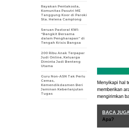
Rayakan Pentakosta,
Komunitas Pasutri ME
Tanggung Koor di Paroki
Sta. Helena Camplong
Seruan Pastoral KWI:
“Bangkit Bersama
dalam Pengharapan” di
Tengah Krisis Bangsa
200 Ribu Anak Terpapar
Judi Online, Keluarga
Diminta Jadi Benteng
Utama
Guru Non-ASN Tak Perlu
Cemas,
Menyikapi hal 
Kemendikdasmen Beri
memberikan ara
Jaminan Keberlanjutan
Tugas
mengirimkan ba
BACA JUG
Apa?