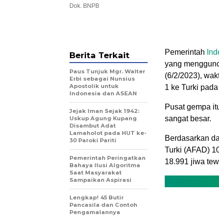
Dok. BNPB
Pemerintah
Ind
Berita Terkait
yang menggunca
Paus Tunjuk Mgr. Walter
(6/2/2023), wa
Erbì sebagai Nunsius
Apostolik untuk
1 ke Turki pada
Indonesia dan ASEAN
Pusat gempa it
Jejak Iman Sejak 1942:
sangat besar.
Uskup Agung Kupang
Disambut Adat
Lamaholot pada HUT ke-
Berdasarkan da
30 Paroki Pariti
Turki (AFAD) 1
Pemerintah Peringatkan
18.991 jiwa tew
Bahaya Ilusi Algoritma
Saat Masyarakat
Sampaikan Aspirasi
Lengkap! 45 Butir
Pancasila dan Contoh
Pengamalannya