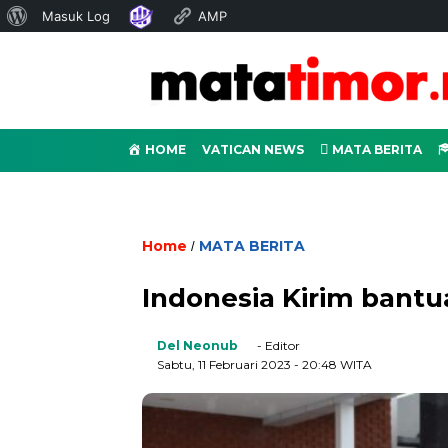
Tentang
Masuk Log
AMP
WordPress
HOME
VATICAN NEWS
MATA BERITA
Home
MATA BERITA
/
Indonesia Kirim bant
Del Neonub
- Editor
Sabtu, 11 Februari 2023
- 20:48 WITA