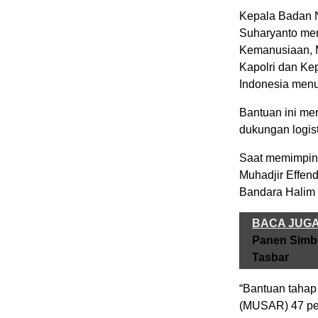
Kepala Badan 
Suharyanto me
Kemanusiaan, M
Kapolri dan Ke
Indonesia menu
Bantuan ini me
dukungan logist
Saat memimpin
Muhadjir Effen
Bandara Halim 
BACA JUG
Panen Simbo
Tasbar
“Bantuan tahap
(MUSAR) 47 per