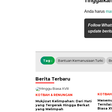
Tinggalka
Anda harus
ma
Follow What
update berita
Tag :
Bantuan Kemanusiaan Turki
B
Berita Terbaru
KOTBAH
KOTBAH & RENUNGAN
Menemu
Mukjizat Kelimpahan: Dari Hati
Ternila
yang Tergerak Hingga Berkat
Biasa XV
yang Melimpah