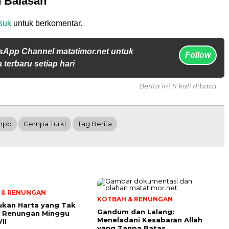
n Balasan
suk
untuk berkomentar.
sApp Channel matatimor.net untuk
Follow
 terbaru setiap hari
Berita ini 11 kali dibaca
npb
Gempa Turki
Tag Berita
 & RENUNGAN
KOTBAH & RENUNGAN
kan Harta yang Tak
Gandum dan Lalang:
i: Renungan Minggu
Meneladani Kesabaran Allah
II
yang Tanpa Batas