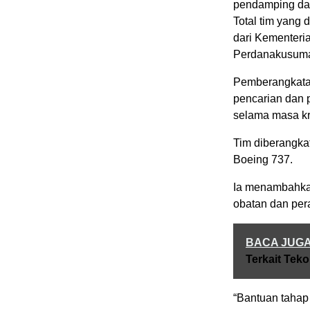
pendamping dar
Total tim yang 
dari Kementeria
Perdanakusuma,
Pemberangkatan
pencarian dan 
selama masa kri
Tim diberangk
Boeing 737.
Ia menambahkan
obatan dan per
BACA JUG
Terkait Teko
“Bantuan tahap