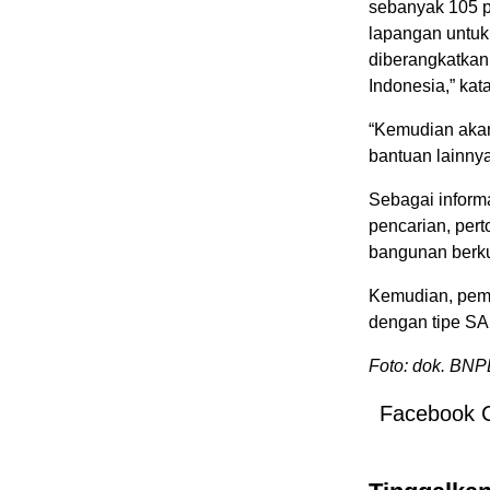
sebanyak 105 p
lapangan untuk
diberangkatkan
Indonesia,” kat
“Kemudian akan 
bantuan lainnya
Sebagai infor
pencarian, per
bangunan berkua
Kemudian, pemb
dengan tipe SA
Foto: dok. BNP
Facebook 