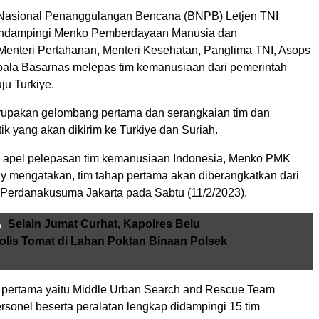
Nasional Penanggulangan Bencana (BNPB) Letjen TNI
ndampingi Menko Pemberdayaan Manusia dan
enteri Pertahanan, Menteri Kesehatan, Panglima TNI, Asops
pala Basarnas melepas tim kemanusiaan dari pemerintah
ju Turkiye.
rupakan gelombang pertama dan serangkaian tim dan
ik yang akan dikirim ke Turkiye dan Suriah.
 apel pelepasan tim kemanusiaan Indonesia, Menko PMK
dy mengatakan, tim tahap pertama akan diberangkatkan dari
Perdanakusuma Jakarta pada Sabtu (11/2/2023).
A
Selain Jumat Curhat, Kapolres Belu
lis Tomat di Lahan Poktan Binaan Polsek
 pertama yaitu Middle Urban Search and Rescue Team
sonel beserta peralatan lengkap didampingi 15 tim