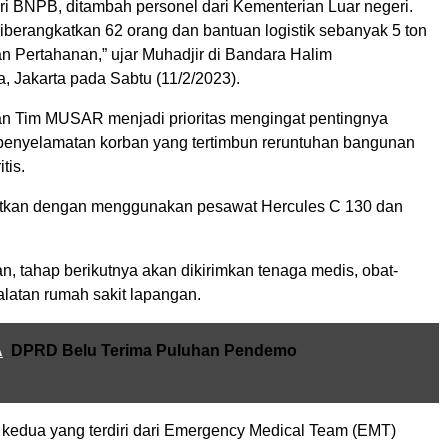
i BNPB, ditambah personel dari Kementerian Luar negeri.
diberangkatkan 62 orang dan bantuan logistik sebanyak 5 ton
n Pertahanan,” ujar Muhadjir di Bandara Halim
 Jakarta pada Sabtu (11/2/2023).
 Tim MUSAR menjadi prioritas mengingat pentingnya
penyelamatan korban yang tertimbun reruntuhan bangunan
tis.
atkan dengan menggunakan pesawat Hercules C 130 dan
, tahap berikutnya akan dikirimkan tenaga medis, obat-
alatan rumah sakit lapangan.
A
DPRD Belu Terima Puluhan Pendemo
 kedua yang terdiri dari Emergency Medical Team (EMT)