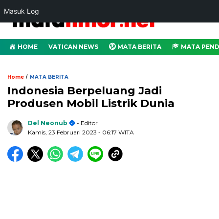
Masuk Log
HOME
VATICAN NEWS
MATA BERITA
MATA PEND
/
Home
MATA BERITA
Indonesia Berpeluang Jadi
Produsen Mobil Listrik Dunia
Del Neonub
- Editor
Kamis, 23 Februari 2023
- 06:17 WITA