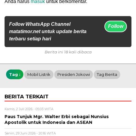
Anda harus
masuk
untuk berkomentar.
Follow WhatsApp Channel
Follow
matatimor.net untuk update berita
terbaru setiap hari
Berita ini 18 kali dibaca
Tag :
Mobil Listrik
Presiden Jokowi
Tag Berita
BERITA TERKAIT
Kamis, 2 Juli 2026 - 05:03 WITA
Paus Tunjuk Mgr. Walter Erbì sebagai Nunsius
Apostolik untuk Indonesia dan ASEAN
Senin, 29 Juni 2026 - 20:16 WITA