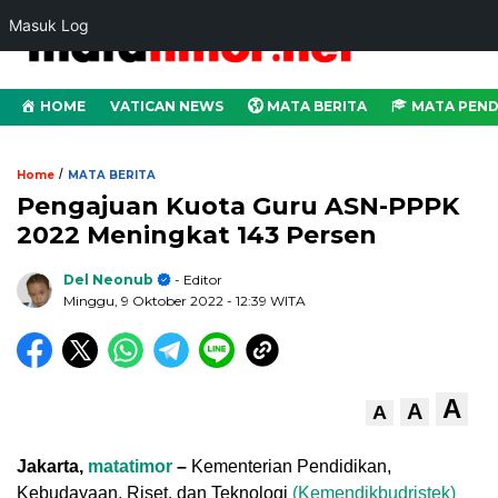
Masuk Log
HOME
VATICAN NEWS
MATA BERITA
MATA PEND
/
Home
MATA BERITA
Pengajuan Kuota Guru ASN-PPPK
2022 Meningkat 143 Persen
Del Neonub
- Editor
Minggu, 9 Oktober 2022
- 12:39 WITA
A
A
A
Jakarta,
matatimor
–
Kementerian Pendidikan,
Kebudayaan, Riset, dan Teknologi
(Kemendikbudristek)