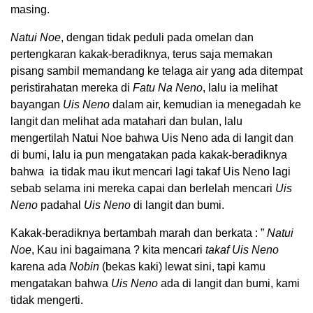
masing.
Natui Noe
, dengan tidak peduli pada omelan dan
pertengkaran kakak-beradiknya, terus saja memakan
pisang sambil memandang ke telaga air yang ada ditempat
peristirahatan mereka di
Fatu Na Neno
, lalu ia melihat
bayangan
Uis Neno
dalam air, kemudian ia menegadah ke
langit dan melihat ada matahari dan bulan, lalu
mengertilah Natui Noe bahwa Uis Neno ada di langit dan
di bumi, lalu ia pun mengatakan pada kakak-beradiknya
bahwa ia tidak mau ikut mencari lagi takaf Uis Neno lagi
sebab selama ini mereka capai dan berlelah mencari
Uis
Neno
padahal
Uis Neno
di langit dan bumi.
Kakak-beradiknya bertambah marah dan berkata : ”
Natui
Noe
, Kau ini bagaimana ? kita mencari
takaf Uis Neno
karena ada
Nobin
(bekas kaki) lewat sini, tapi kamu
mengatakan bahwa
Uis Neno
ada di langit dan bumi, kami
tidak mengerti.