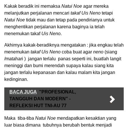
Kakak beradik ini memaksa
Natui Noe
agar mereka
melanjutkan perjalanan mencari
takaf Uis Neno
tetapi
Natui Noe
tidak mau dan tetap pada pendirianya untuk
menghentikan perjalanan karena baginya ia telah
menemukan takaf
Uis Neno
.
Akhirnya kakak-beradiknya mengatakan : jika engkau telah
menemukan
takaf Uis Neno
coba buat agar
neno
(siang
/matahari ) jangan terlalu panas seperti ini, buatlah langit
meninggi dan bumi merendah supaya kalau siang kita
jangan terlalu kepanasan dan kalau malam kita jangan
kedinginan.
BACA JUGA
"PROFESIONAL,
TANGGUH DAN MODERN" -
REFLEKSI HUT TNI-AU 77
Maka tiba-tiba
Natui Noe
mendapatkan kesaktian yang
luar biasa dimana tubuhnya berubah bentuk menjadi