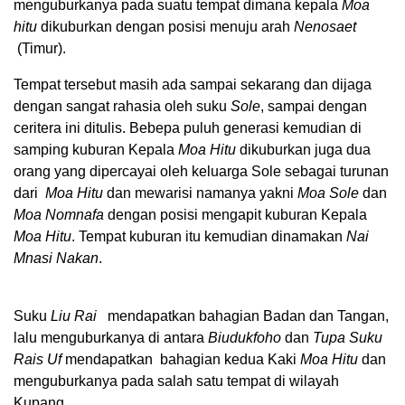
menguburkanya pada suatu tempat dimana kepala
Moa
hitu
dikuburkan dengan posisi menuju arah
Nenosaet
(Timur).
Tempat tersebut masih ada sampai sekarang dan dijaga
dengan sangat rahasia oleh suku
Sole
, sampai dengan
ceritera ini ditulis. Bebepa puluh generasi kemudian di
samping kuburan Kepala
Moa Hitu
dikuburkan juga dua
orang yang dipercayai oleh keluarga Sole sebagai turunan
dari
Moa Hitu
dan mewarisi namanya yakni
Moa Sole
dan
Moa Nomnafa
dengan posisi mengapit kuburan Kepala
Moa Hitu
. Tempat kuburan itu kemudian dinamakan
Nai
Mnasi Nakan
.
Suku
Liu Rai
mendapatkan bahagian Badan dan Tangan,
lalu menguburkanya di antara
Biudukfoho
dan
Tupa Suku
Rais Uf
mendapatkan bahagian kedua Kaki
Moa Hitu
dan
menguburkanya pada salah satu tempat di wilayah
Kupang.