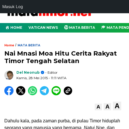
Masuk Log
HOME
VATICAN NEWS
MATA BERITA
MATA PEND
/
Home
MATA BERITA
Nai Mnasi Moa Hitu Cerita Rakyat
Timor Tengah Selatan
Del Neonub
- Editor
Kamis, 28 Mei 2015
- 11:11 WITA
A
A
A
Dahulu kala, pada zaman purba, di pulau Timor hiduplah
seorang yang manusia yang bernama
Natui Noe
, dan