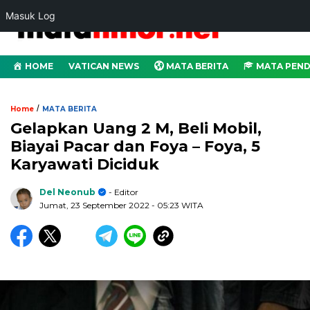
Masuk Log
HOME
VATICAN NEWS
MATA BERITA
MATA PEND
/
Home
MATA BERITA
Gelapkan Uang 2 M, Beli Mobil,
Biayai Pacar dan Foya – Foya, 5
Karyawati Diciduk
Del Neonub
- Editor
Jumat, 23 September 2022
- 05:23 WITA