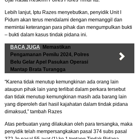
Lebih lanjut, Iptu Razes menyebutkan, penyidik Unit I
Pidum akan terus mendalami dengan memanggil dan
memintai keterangan para pihak dan mengumpulkan bukti
– bukti dalam kasus tindak pidana ini.
BACA JUGA
Memastikan
Pengamanan Pemilu 2024, Polres
Belu Gelar Apel Pasukan Operasi
Mantap Brata Turangga
“Karena tidak menutup kemungkinan ada orang lain
ataupun pihak lain yang terlibat dalam perkara tersebut
dan tidak menutup kemungkinan masih ada barang lain
yang diperoleh dari hasil kajahatan dalam tindak pidana
dimaksud,” tambah Razes
Atas perbuatan yang dilakukan oleh para tersangka, maka
penyidik telah mempersangkakan pasal 374 subs pasal
372 Jo pasal 55 ayat (1) ke 1 tentang Tindak Pidana