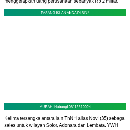
menggelapkan uang perusahaan sebanyak Rp 2 miliar.
PASANG IKLAN ANDA DI SINI!
MURAH! Hubungi 08113810024
Kelima tersangka antara lain ThNH alias Novi (35) sebagai
sales untuk wilayah Solor, Adonara dan Lembata. YWH