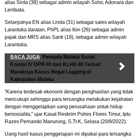
alias Sinta (38) sebagai admin wilayah Solor, Adonara dan
Lembata.
Selanjutnya EN alias Linda (31) sebagai sales wilayah
Larantuka daratan, PhPL alias Ilon (26) sebagai admin
pajak dan MRS alias Santi (19), sebagai admin wilayah
Larantuka.
BACA JUGA
Pemuda Malaka Surati
Komisi IV DPR-RI dan KLHK-RI Terkait
Maraknya Kasus Illegal Logging di
Kabupaten Malaka
“Karena terdesak ekonomi dengan penghasilan yang tidak
mencukupi sehingga para tersangka melakukan kejahatan
dengan menggelapkan uang perusahaan untuk hidup
bersosialita,” ujar Kasat Reskrim Polres Flores Timur, Iptu
Razes Pernando Manurung, S.Tr.K, Selasa (20/9/2022).
Uang hasil kasus penggelapan ini dipakai para tersangka