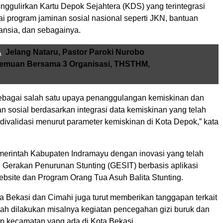
nggulirkan Kartu Depok Sejahtera (KDS) yang terintegrasi
i program jaminan sosial nasional seperti JKN, bantuan
ansia, dan sebagainya.
A
Jelang Nataru, Pastor Paroki Nurobo
temuan Bersama 3 Organisasi, THSTHM,
sebagai salah satu upaya penanggulangan kemiskinan dan
an sosial berdasarkan integrasi data kemiskinan yang telah
n divalidasi menurut parameter kemiskinan di Kota Depok,” kata
rintah Kabupaten Indramayu dengan inovasi yang telah
u Gerakan Penurunan Stunting (GESIT) berbasis aplikasi
ebsite dan Program Orang Tua Asuh Balita Stunting.
a Bekasi dan Cimahi juga turut memberikan tanggapan terkait
lah dilakukan misalnya kegiatan pencegahan gizi buruk dan
iap kecamatan yang ada di Kota Bekasi.