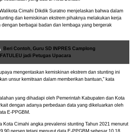
Walikota Cimahi Dikdik Suratno menjelaskan bahwa dalam
unting dan kemiskinan ekstrem pihaknya melakukan kerja
 dengan berbagai badan dan lembaga yang bergerak
.
A
Beri Contoh, Guru SD INPRES Camplong
 FATULEU jadi Petugas Upacara
rupaya mengentaskan kemiskinan ekstrem dan stunting ini
kan unsur kemitraan dalam memberikan bantuan,” kata
lahan yang dihadapi oleh Pemerintah Kabupaten dan Kota
erkait dengan adanya perbedaan data yang dikeluarkan oleh
ata E-PPGBM.
 Kota Cimahi angka prevalensi stunting Tahun 2021 menurut
9,90 persen tetapi menurut data E-PPGBM sebesar 10,18