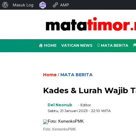
Tentang
Masuk Log
AMP
WordPress
HOME
VATICAN NEWS
MATA BERITA
Home
MATA BERITA
/
Kades & Lurah Wajib 
Del Neonub
- Editor
Sabtu, 21 Januari 2023
- 22:10 WITA
Foto: KemenkoPMK