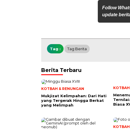
Follow What
update berita
Tag :
Tag Berita
Berita Terbaru
KOTBAH
KOTBAH & RENUNGAN
Menemu
Mukjizat Kelimpahan: Dari Hati
Ternila
yang Tergerak Hingga Berkat
Biasa XV
yang Melimpah
KOTBAH