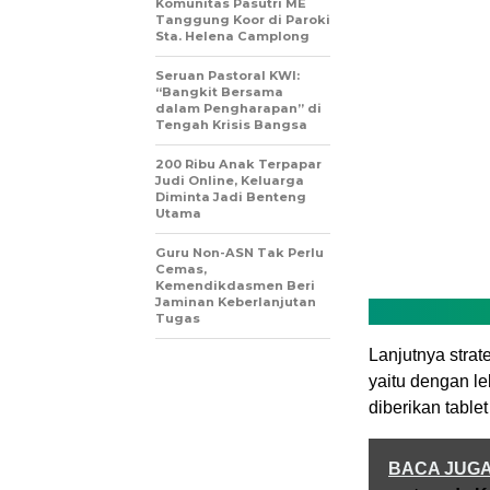
Komunitas Pasutri ME
Tanggung Koor di Paroki
Sta. Helena Camplong
Seruan Pastoral KWI:
“Bangkit Bersama
dalam Pengharapan” di
Tengah Krisis Bangsa
200 Ribu Anak Terpapar
Judi Online, Keluarga
Diminta Jadi Benteng
Utama
Guru Non-ASN Tak Perlu
Cemas,
Kemendikdasmen Beri
Jaminan Keberlanjutan
Tugas
Lanjutnya strat
yaitu dengan le
diberikan tabl
BACA JUG