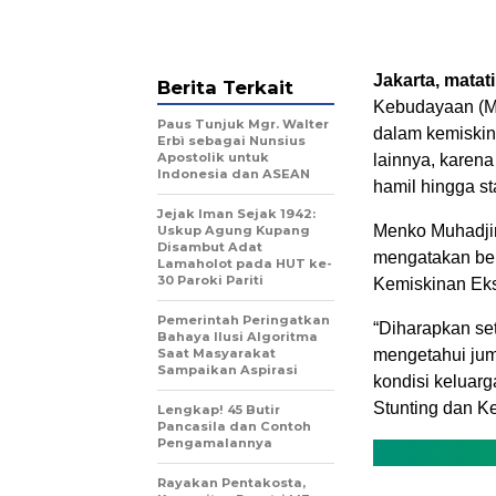
Jakarta, matat
Berita Terkait
Kebudayaan (M
Paus Tunjuk Mgr. Walter
dalam kemiskin
Erbì sebagai Nunsius
Apostolik untuk
lainnya, karena
Indonesia dan ASEAN
hamil hingga st
Jejak Iman Sejak 1942:
Menko Muhadjir
Uskup Agung Kupang
Disambut Adat
mengatakan ber
Lamaholot pada HUT ke-
30 Paroki Pariti
Kemiskinan Eks
Pemerintah Peringatkan
“Diharapkan set
Bahaya Ilusi Algoritma
Saat Masyarakat
mengetahui juml
Sampaikan Aspirasi
kondisi keluar
Stunting dan K
Lengkap! 45 Butir
Pancasila dan Contoh
Pengamalannya
Rayakan Pentakosta,