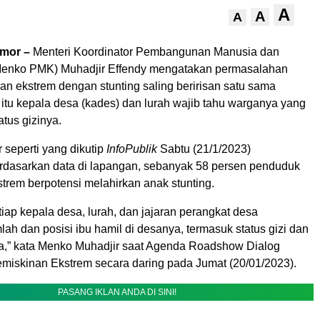
A
A
A
imor –
Menteri Koordinator Pembangunan Manusia dan
enko PMK) Muhadjir Effendy mengatakan permasalahan
an ekstrem dengan stunting saling beririsan satu sama
 itu kepala desa (kades) dan lurah wajib tahu warganya yang
atus gizinya.
 seperti yang dikutip
InfoPublik
Sabtu (21/1/2023)
dasarkan data di lapangan, sebanyak 58 persen penduduk
trem berpotensi melahirkan anak stunting.
iap kepala desa, lurah, dan jajaran perangkat desa
ah dan posisi ibu hamil di desanya, termasuk status gizi dan
ga,” kata Menko Muhadjir saat Agenda Roadshow Dialog
emiskinan Ekstrem secara daring pada Jumat (20/01/2023).
PASANG IKLAN ANDA DI SINI!