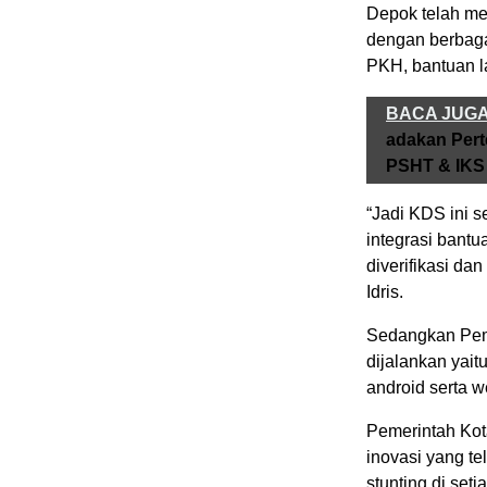
Depok telah me
dengan berbaga
PKH, bantuan l
BACA JUG
adakan Per
PSHT & IKS
“Jadi KDS ini 
integrasi bantu
diverifikasi da
Idris.
Sedangkan Peme
dijalankan yait
android serta w
Pemerintah Kot
inovasi yang te
stunting di set