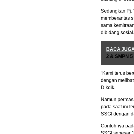
Sedangkan Pj. 
memberantas st
sama kemitraan
dibidang sosial
BACA JUG
2 & SMPN 5
“Kami terus be
dengan melibat
Dikdik.
Namun permasa
pada saat ini t
SSGI dengan d
Contohnya pada
SSGI sebesar 1