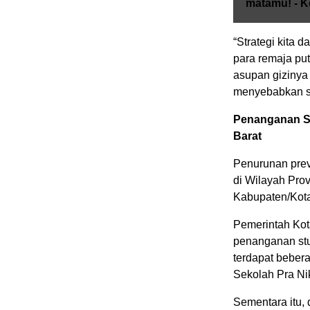
matamu! - K
“Strategi kita d
para remaja pu
asupan gizinya
menyebabkan st
Penanganan St
Barat
Penurunan prev
di Wilayah Pro
Kabupaten/Kota 
Pemerintah Kot
penanganan stu
terdapat beber
Sekolah Pra Ni
Sementara itu,