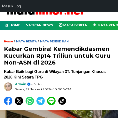
Masuk Log
HOME
VATICAN NEWS
MATA BERITA
MATA PEND
/
/
Home
MATA BERITA
MATA PENDIDIKAN
Kabar Gembira! Kemendikdasmen
Kucurkan Rp14 Triliun untuk Guru
Non-ASN di 2026
Kabar Baik bagi Guru di Wilayah 3T: Tunjangan Khusus
2026 Kini Setara TPG
Admin
- Editor
Selasa, 27 Januari 2026
- 10:00 WITA