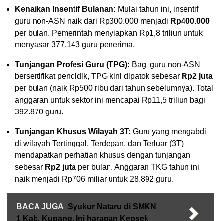
Kenaikan Insentif Bulanan:
Mulai tahun ini, insentif
guru non-ASN naik dari Rp300.000 menjadi
Rp400.000
per bulan. Pemerintah menyiapkan Rp1,8 triliun untuk
menyasar 377.143 guru penerima.
Tunjangan Profesi Guru (TPG):
Bagi guru non-ASN
bersertifikat pendidik, TPG kini dipatok sebesar
Rp2 juta
per bulan (naik Rp500 ribu dari tahun sebelumnya). Total
anggaran untuk sektor ini mencapai Rp11,5 triliun bagi
392.870 guru.
Tunjangan Khusus Wilayah 3T:
Guru yang mengabdi
di wilayah Tertinggal, Terdepan, dan Terluar (3T)
mendapatkan perhatian khusus dengan tunjangan
sebesar
Rp2 juta
per bulan. Anggaran TKG tahun ini
naik menjadi Rp706 miliar untuk 28.892 guru.
BACA JUGA
Syukur Nataru di SMKN
1 Kab. Kupang, Ini harapan Kepsek