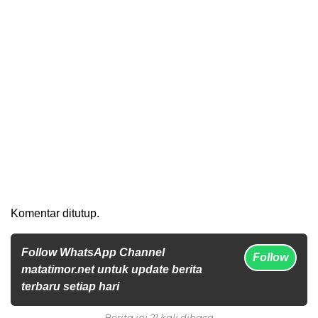
Komentar ditutup.
Follow WhatsApp Channel
Follow
matatimor.net untuk update berita
terbaru setiap hari
Berita ini 21 kali dibaca