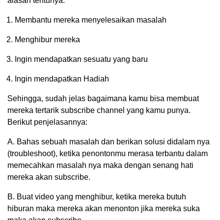
alasan tentunya.
Membantu mereka menyelesaikan masalah
Menghibur mereka
Ingin mendapatkan sesuatu yang baru
Ingin mendapatkan Hadiah
Sehingga, sudah jelas bagaimana kamu bisa membuat
mereka tertarik subscribe channel yang kamu punya.
Berikut penjelasannya:
A. Bahas sebuah masalah dan berikan solusi didalam nya
(troubleshoot), ketika penontonmu merasa terbantu dalam
memecahkan masalah nya maka dengan senang hati
mereka akan subscribe.
B. Buat video yang menghibur, ketika mereka butuh
hiburan maka mereka akan menonton jika mereka suka