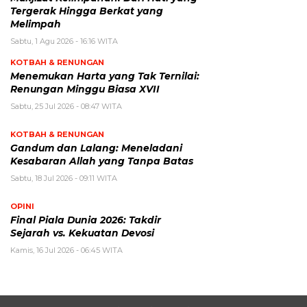
Tergerak Hingga Berkat yang
Melimpah
Sabtu, 1 Agu 2026 - 16:16 WITA
KOTBAH & RENUNGAN
Menemukan Harta yang Tak Ternilai:
Renungan Minggu Biasa XVII
Sabtu, 25 Jul 2026 - 08:47 WITA
KOTBAH & RENUNGAN
Gandum dan Lalang: Meneladani
Kesabaran Allah yang Tanpa Batas
Sabtu, 18 Jul 2026 - 09:11 WITA
OPINI
Final Piala Dunia 2026: Takdir
Sejarah vs. Kekuatan Devosi
Kamis, 16 Jul 2026 - 06:45 WITA