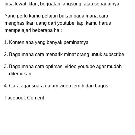
bisa lewat iklan, berjualan langsung, atau sebagainya.
Yang perlu kamu pelajari bukan bagaimana cara
menghasilkan uang dari youtube, tapi kamu harus
mempelajari beberapa hal:
Konten apa yang banyak peminatnya
Bagaimana cara menarik minat orang untuk subscribe
Bagaimana cara optimasi video youtube agar mudah
ditemukan
Cara agar suara dalam video jernih dan bagus
Facebook Coment