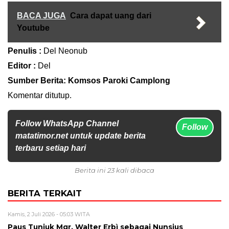
BACA JUGA
Cara dapat uang dari
Youtube
Penulis :
Del Neonub
Editor :
Del
Sumber Berita: Komsos Paroki Camplong
Komentar ditutup.
Follow WhatsApp Channel
Follow
matatimor.net untuk update berita
terbaru setiap hari
Berita ini 23 kali dibaca
BERITA TERKAIT
Kamis, 2 Juli 2026 - 05:03 WITA
Paus Tunjuk Mgr. Walter Erbì sebagai Nunsius