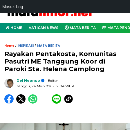
Masuk Log
HOME
VATICAN NEWS
MATA BERITA
MATA PEND
/
/
Home
INSPIRASI
MATA BERITA
Rayakan Pentakosta, Komunitas
Pasutri ME Tanggung Koor di
Paroki Sta. Helena Camplong
Del Neonub
- Editor
Minggu, 24 Mei 2026
- 12:04 WITA