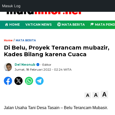
Masuk Log
HOME
VATICAN NEWS
MATA BERITA
MATA PEND
/
Home
MATA BERITA
Di Belu, Proyek Terancam mubazir,
Kades Bilang karena Cuaca
Del Neonub
- Editor
Jumat, 18 Februari 2022
- 02:24 WITA
A
A
A
Jalan Usaha Tani Desa Tasain – Belu Terancam Mubasir.