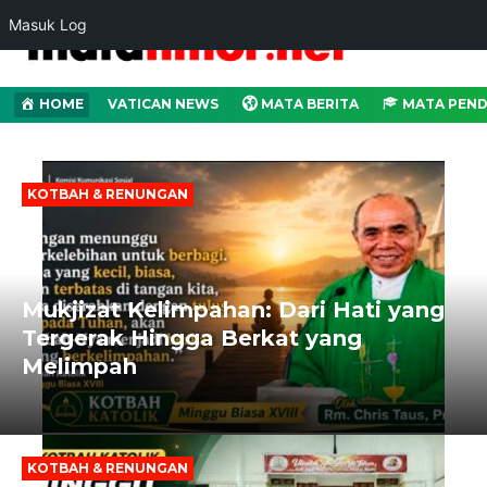
Masuk Log
HOME
VATICAN NEWS
MATA BERITA
MATA PEND
KOTBAH & RENUNGAN
Mukjizat Kelimpahan: Dari Hati yang
Tergerak Hingga Berkat yang
Melimpah
KOTBAH & RENUNGAN