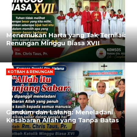
Menemukan Harta yang Tak Ternilai:
Renungan Minggu Biasa XVII
KOTBAH & RENUNGAN
Gandum dan Lalang: Meneladani
Kesabaran Allah yang Tanpa Batas