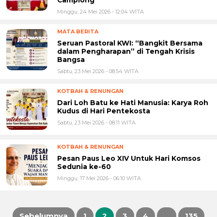
Camplong
Minggu, 24 Mei 2026 - 12:04 WITA
MATA BERITA
Seruan Pastoral KWI: “Bangkit Bersama
dalam Pengharapan” di Tengah Krisis
Bangsa
Sabtu, 23 Mei 2026 - 08:54 WITA
KOTBAH & RENUNGAN
Dari Loh Batu ke Hati Manusia: Karya Roh
Kudus di Hari Pentekosta
Sabtu, 23 Mei 2026 - 08:11 WITA
KOTBAH & RENUNGAN
Pesan Paus Leo XIV Untuk Hari Komsos
Sedunia ke-60
Minggu, 17 Mei 2026 - 06:10 WITA
Sebelumnya
1
2
3
4
…
135