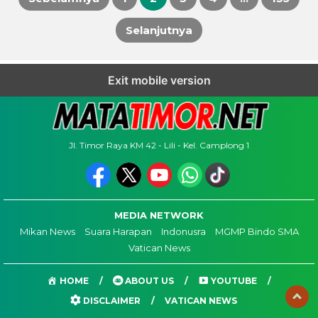
Paginasi
Selanjutnya
pos
Exit mobile version
Jl. Timor Raya KM 42 - Lili - Kel. Camplong 1
MEDIA NETWORK
Mikan News
Suara Harapan
Indonusra
MGMP Bindo SMA
Vatican News
HOME
ABOUT US
YOUTUBE
DISCLAIMER
VATICAN NEWS