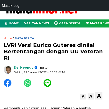
Masuk Log
HOME
VATICAN NEWS
MATA BERITA
MATA PEND
/
Home
MATA BERITA
LVRI Versi Eurico Guteres dinilai
Bertentangan dengan UU Veteran
RI
Del Neonub
- Editor
Sabtu, 22 Januari 2022
- 05:35 WITA
A
A
A
Pembentukan Organisasi Legiun Veteran Republik