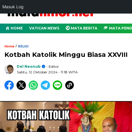
Masuk Log
HOME
VATICAN NEWS
MATA BERITA
MATA PEND
/
Home
RELIGI
Kotbah Katolik Minggu Biasa XXVIII
Del Neonub
- Editor
Sabtu, 12 Oktober 2024
- 11:18 WITA