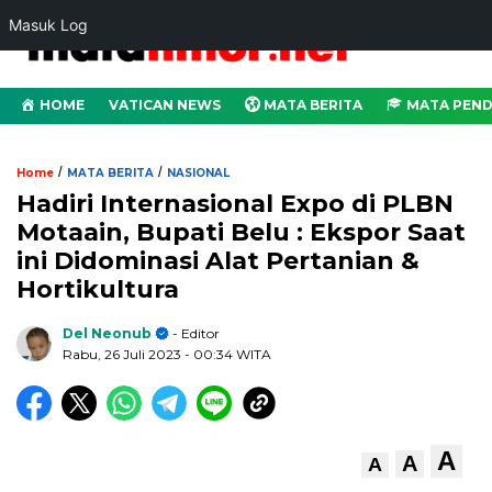
Masuk Log
HOME
VATICAN NEWS
MATA BERITA
MATA PEND
/
/
Home
MATA BERITA
NASIONAL
Hadiri Internasional Expo di PLBN
Motaain, Bupati Belu : Ekspor Saat
ini Didominasi Alat Pertanian &
Hortikultura
Del Neonub
- Editor
Rabu, 26 Juli 2023
- 00:34 WITA
A
A
A