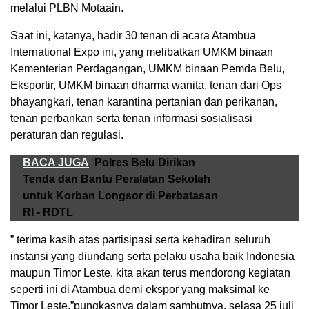
melalui PLBN Motaain.
Saat ini, katanya, hadir 30 tenan di acara Atambua
International Expo ini, yang melibatkan UMKM binaan
Kementerian Perdagangan, UMKM binaan Pemda Belu,
Eksportir, UMKM binaan dharma wanita, tenan dari Ops
bhayangkari, tenan karantina pertanian dan perikanan,
tenan perbankan serta tenan informasi sosialisasi
peraturan dan regulasi.
BACA JUGA
Polres Belu Dirikan
Tenda dan Bantu Peralatan Sekolah
untuk Korban Longsor di Perbatasan
RI - RDTL
” terima kasih atas partisipasi serta kehadiran seluruh
instansi yang diundang serta pelaku usaha baik Indonesia
maupun Timor Leste. kita akan terus mendorong kegiatan
seperti ini di Atambua demi ekspor yang maksimal ke
Timor Leste,”pungkasnya dalam sambutnya, selasa 25 juli