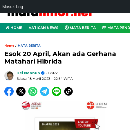
Masuk Log
HOME
VATICAN NEWS
MATA BERITA
MATA PEND
/
Home
MATA BERITA
Esok 20 April, Akan ada Gerhana
Matahari Hibrida
Del Neonub
- Editor
Selasa, 18 April 2023
- 22:54 WITA