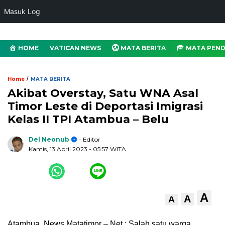
Masuk Log
HOME
VATICAN NEWS
MATA BERITA
MATA PEND
/
Home
MATA BERITA
Akibat Overstay, Satu WNA Asal
Timor Leste di Deportasi Imigrasi
Kelas II TPI Atambua – Belu
Del Neonub
- Editor
Kamis, 13 April 2023
- 05:57 WITA
A
A
A
Atambua, News.Matatimor – Net : Salah satu warga