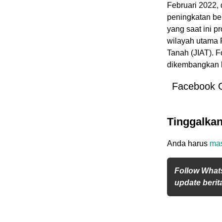
Februari 2022, 
peningkatan be
yang saat ini p
wilayah utama F
Tanah (JIAT). 
dikembangkan b
Facebook 
Tinggalka
Anda harus
ma
Follow What
update berita