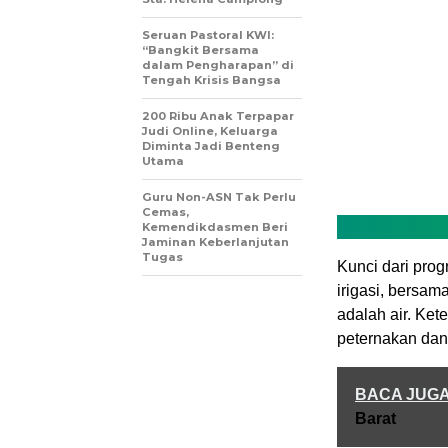
Seruan Pastoral KWI:
“Bangkit Bersama
dalam Pengharapan” di
Tengah Krisis Bangsa
200 Ribu Anak Terpapar
Judi Online, Keluarga
Diminta Jadi Benteng
Utama
Guru Non-ASN Tak Perlu
Cemas,
Kemendikdasmen Beri
Jaminan Keberlanjutan
Tugas
Kunci dari pro
irigasi, bersa
adalah air. Ket
peternakan dan 
BACA JUG
Barat