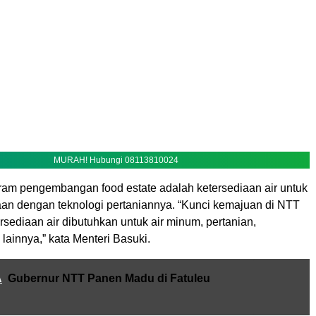
MURAH! Hubungi 08113810024
gram pengembangan food estate adalah ketersediaan air untuk
maan dengan teknologi pertaniannya. “Kunci kemajuan di NTT
ersediaan air dibutuhkan untuk air minum, pertanian,
lainnya,” kata Menteri Basuki.
A
Gubernur NTT Panen Madu di Fatuleu