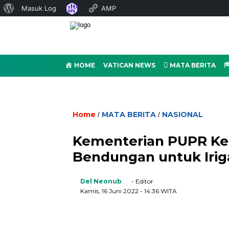
Tentang
Masuk Log
AMP
WordPress
HOME
VATICAN NEWS
MATA BERITA
Home
MATA BERITA
NASIONAL
/
/
Kementerian PUPR Ke
Bendungan untuk Iriga
Del Neonub
- Editor
Kamis, 16 Juni 2022
- 14:36 WITA