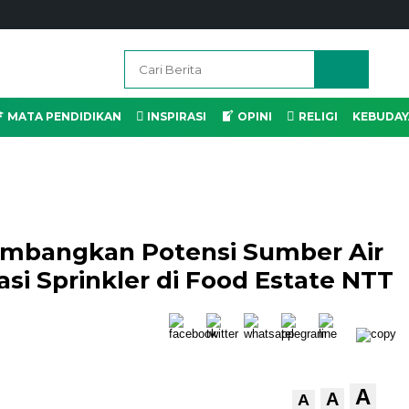
MATA PENDIDIKAN
INSPIRASI
OPINI
RELIGI
KEBUDAY
mbangkan Potensi Sumber Air
si Sprinkler di Food Estate NTT
A
A
A