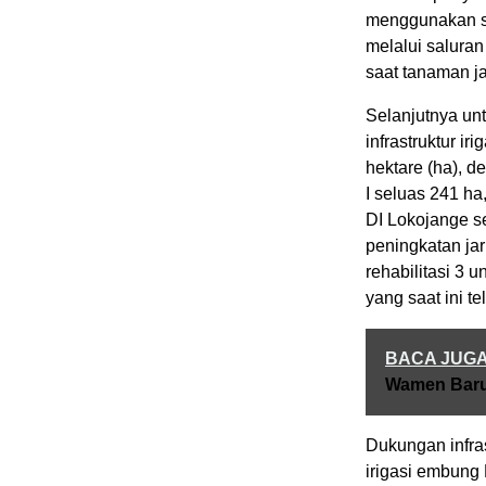
menggunakan se
melalui saluran
saat tanaman j
Selanjutnya un
infrastruktur i
hektare (ha), d
I seluas 241 ha
DI Lokojange s
peningkatan jar
rehabilitasi 3
yang saat ini te
BACA JUG
Wamen Bar
Dukungan infras
irigasi embung