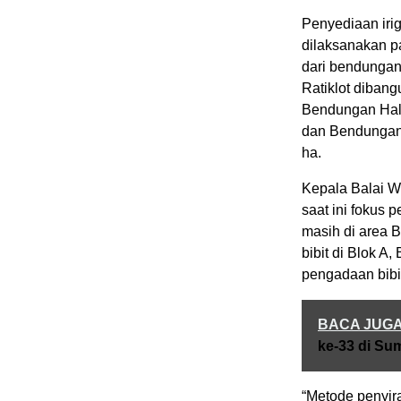
Penyediaan irig
dilaksanakan pa
dari bendungan
Ratiklot dibang
Bendungan Hali
dan Bendungan 
ha.
Kepala Balai W
saat ini fokus 
masih di area 
bibit di Blok A
pengadaan bibi
BACA JUG
ke-33 di S
“Metode penyir