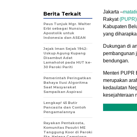
Jakarta –
matat
Berita Terkait
Rakyat
(PUPR)
Paus Tunjuk Mgr. Walter
Kabupaten Belu
Erbì sebagai Nunsius
Apostolik untuk
yang diharapka
Indonesia dan ASEAN
Dukungan di ant
Jejak Iman Sejak 1942:
pembangunan jar
Uskup Agung Kupang
Disambut Adat
bendungan.
Lamaholot pada HUT ke-
30 Paroki Pariti
Menteri PUPR B
Pemerintah Peringatkan
merupakan arah
Bahaya Ilusi Algoritma
Saat Masyarakat
kedaulatan Neg
Sampaikan Aspirasi
kesejahteraan 
Lengkap! 45 Butir
Pancasila dan Contoh
Pengamalannya
Rayakan Pentakosta,
Komunitas Pasutri ME
Tanggung Koor di Paroki
Sta. Helena Camplong