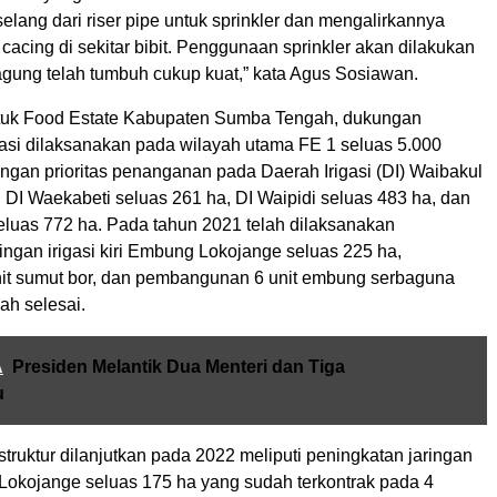
lang dari riser pipe untuk sprinkler dan mengalirkannya
 cacing di sekitar bibit. Penggunaan sprinkler akan dilakukan
agung telah tumbuh cukup kuat,” kata Agus Sosiawan.
tuk Food Estate Kabupaten Sumba Tengah, dukungan
rigasi dilaksanakan pada wilayah utama FE 1 seluas 5.000
engan prioritas penanganan pada Daerah Irigasi (DI) Waibakul
, DI Waekabeti seluas 261 ha, DI Waipidi seluas 483 ha, dan
eluas 772 ha. Pada tahun 2021 telah dilaksanakan
ingan irigasi kiri Embung Lokojange seluas 225 ha,
 unit sumut bor, dan pembangunan 6 unit embung serbaguna
lah selesai.
A
Presiden Melantik Dua Menteri dan Tiga
u
truktur dilanjutkan pada 2022 meliputi peningkatan jaringan
 Lokojange seluas 175 ha yang sudah terkontrak pada 4