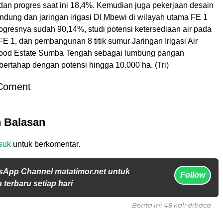
dan progres saat ini 18,4%. Kemudian juga pekerjaan desain
ndung dan jaringan irigasi DI Mbewi di wilayah utama FE 1
rogresnya sudah 90,14%, studi potensi ketersediaan air pada
E 1, dan pembangunan 8 titik sumur Jaringan Irigasi Air
Food Estate Sumba Tengah sebagai lumbung pangan
ertahap dengan potensi hingga 10.000 ha. (Tri)
Coment
n Balasan
suk
untuk berkomentar.
sApp Channel matatimor.net untuk
Follow
 terbaru setiap hari
Berita ini 48 kali dibaca