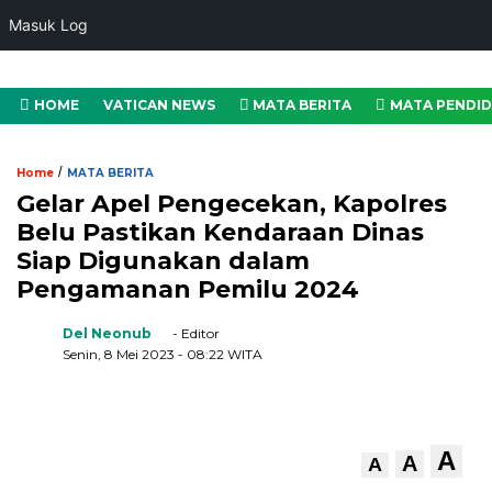
Masuk Log
HOME
VATICAN NEWS
MATA BERITA
MATA PENDID
/
Home
MATA BERITA
Gelar Apel Pengecekan, Kapolres
Belu Pastikan Kendaraan Dinas
Siap Digunakan dalam
Pengamanan Pemilu 2024
Del Neonub
- Editor
Senin, 8 Mei 2023
- 08:22 WITA
A
A
A