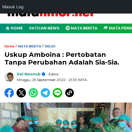
Masuk Log
HOME
VATICAN NEWS
MATA BERITA
MATA PEND
/
/
Home
MATA BERITA
RELIGI
Uskup Amboina : Pertobatan
Tanpa Perubahan Adalah Sia-Sia.
Del Neonub
- Editor
Minggu, 25 September 2022
- 21:33 WITA