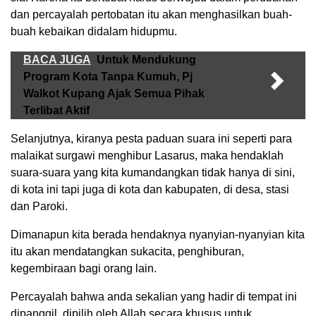
dan percayalah pertobatan itu akan menghasilkan buah-
buah kebaikan didalam hidupmu.
BACA JUGA
Untuk Mendukung
Program Kota Tanpa Kumuh, Pj
Walkot Kupang Ajak Semua Pihak
Terlibat Aktif
Selanjutnya, kiranya pesta paduan suara ini seperti para
malaikat surgawi menghibur Lasarus, maka hendaklah
suara-suara yang kita kumandangkan tidak hanya di sini,
di kota ini tapi juga di kota dan kabupaten, di desa, stasi
dan Paroki.
Dimanapun kita berada hendaknya nyanyian-nyanyian kita
itu akan mendatangkan sukacita, penghiburan,
kegembiraan bagi orang lain.
Percayalah bahwa anda sekalian yang hadir di tempat ini
dipanggil, dipilih oleh Allah secara khusus untuk