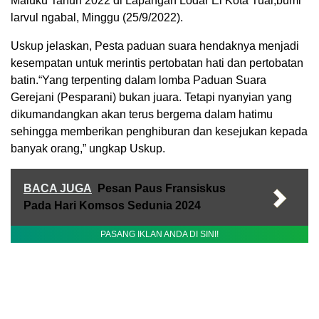
Maluku Tahun 2022 di Lapangan Lodar El Kota Tual,bumi
larvul ngabal, Minggu (25/9/2022).
Uskup jelaskan, Pesta paduan suara hendaknya menjadi
kesempatan untuk merintis pertobatan hati dan pertobatan
batin.“Yang terpenting dalam lomba Paduan Suara
Gerejani (Pesparani) bukan juara. Tetapi nyanyian yang
dikumandangkan akan terus bergema dalam hatimu
sehingga memberikan penghiburan dan kesejukan kepada
banyak orang,” ungkap Uskup.
BACA JUGA
Pesan Paus Fransiskus
Pada Hari Komsos Sedunia 2024
PASANG IKLAN ANDA DI SINI!