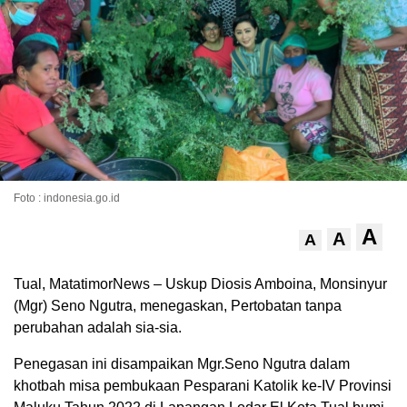
Foto : indonesia.go.id
A
A
A
Tual, MatatimorNews – Uskup Diosis Amboina, Monsinyur
(Mgr) Seno Ngutra, menegaskan, Pertobatan tanpa
perubahan adalah sia-sia.
Penegasan ini disampaikan Mgr.Seno Ngutra dalam
khotbah misa pembukaan Pesparani Katolik ke-IV Provinsi