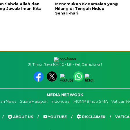
n Sabda Allah dan
Menemukan Kedamaian yang
ng Jawab Iman Kita
Hilang di Tengah Hidup
Sehari-hari
Jl. Timor Raya KM 42 - Lili - Kel. Camplong 1
MEDIA NETWORK
kan News
Suara Harapan
Indonusra
MGMP Bindo SMA
Vatican 
ABOUT US
YOUTUBE
DISCLAIMER
VATICA