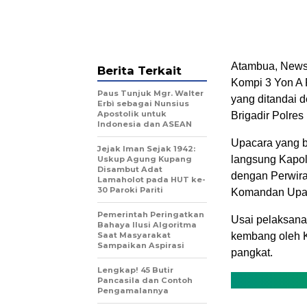
Atambua, News.
Berita Terkait
Kompi 3 Yon A 
Paus Tunjuk Mgr. Walter
yang ditandai 
Erbì sebagai Nunsius
Apostolik untuk
Brigadir Polres
Indonesia dan ASEAN
Upacara yang b
Jejak Iman Sejak 1942:
langsung Kapol
Uskup Agung Kupang
Disambut Adat
dengan Perwira
Lamaholot pada HUT ke-
30 Paroki Pariti
Komandan Upaca
Pemerintah Peringatkan
Usai pelaksanaa
Bahaya Ilusi Algoritma
Saat Masyarakat
kembang oleh K
Sampaikan Aspirasi
pangkat.
Lengkap! 45 Butir
Pancasila dan Contoh
Pengamalannya