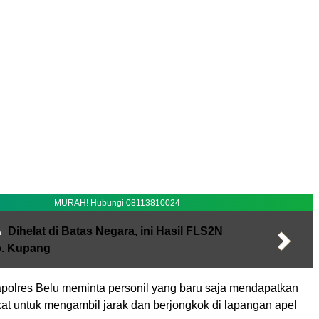
MURAH! Hubungi 08113810024
A
Dihelat di Batas Negara, ini Hasil FLS2N
. Kupang
apolres Belu meminta personil yang baru saja mendapatkan
at untuk mengambil jarak dan berjongkok di lapangan apel