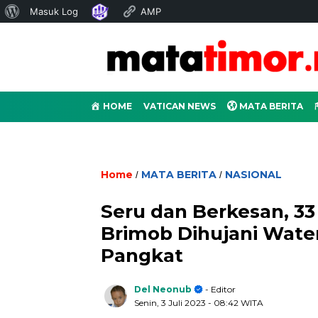
Tentang
Masuk Log
AMP
WordPress
HOME
VATICAN NEWS
MATA BERITA
Home
MATA BERITA
NASIONAL
/
/
Seru dan Berkesan, 33
Brimob Dihujani Wate
Pangkat
Del Neonub
- Editor
Senin, 3 Juli 2023
- 08:42 WITA