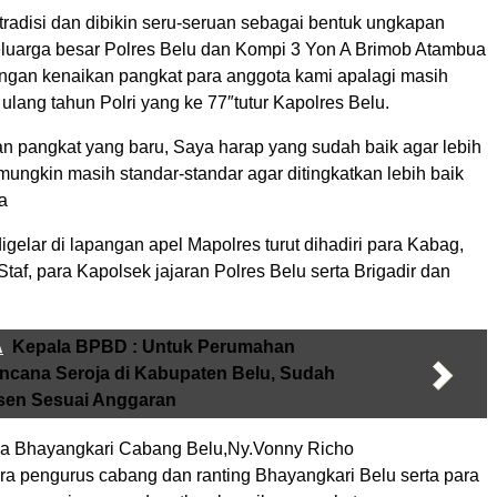
tradisi dan dibikin seru-seruan sebagai bentuk ungkapan
eluarga besar Polres Belu dan Kompi 3 Yon A Brimob Atambua
engan kenaikan pangkat para anggota kami apalagi masih
lang tahun Polri yang ke 77″tutur Kapolres Belu.
 pangkat yang baru, Saya harap yang sudah baik agar lebih
 mungkin masih standar-standar agar ditingkatkan lebih baik
a
gelar di lapangan apel Mapolres turut dihadiri para Kabag,
Staf, para Kapolsek jajaran Polres Belu serta Brigadir dan
A
Kepala BPBD : Untuk Perumahan
ncana Seroja di Kabupaten Belu, Sudah
sen Sesuai Anggaran
ua Bhayangkari Cabang Belu,Ny.Vonny Richo
ra pengurus cabang dan ranting Bhayangkari Belu serta para