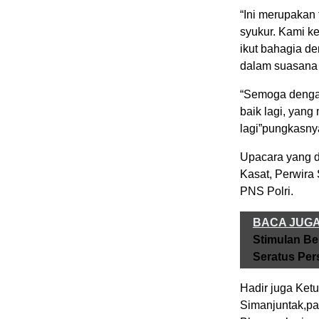
“Ini merupakan 
syukur. Kami k
ikut bahagia d
dalam suasana u
“Semoga dengan
baik lagi, yang
lagi”pungkasny
Upacara yang di
Kasat, Perwira 
PNS Polri.
BACA JUG
Stimulan Be
Seratus Per
Hadir juga Ket
Simanjuntak,pa