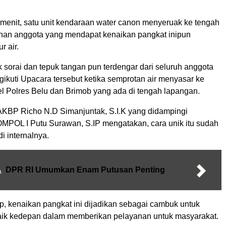
 menit, satu unit kendaraan water canon menyeruak ke tengah
han anggota yang mendapat kenaikan pangkat inipun
r air.
k sorai dan tepuk tangan pun terdengar dari seluruh anggota
ikuti Upacara tersebut ketika semprotan air menyasar ke
el Polres Belu dan Brimob yang ada di tengah lapangan.
AKBP Richo N.D Simanjuntak, S.I.K yang didampingi
MPOL I Putu Surawan, S.IP mengatakan, cara unik itu sudah
di internalnya.
A
DPR RI Umumkan Enam Putusan Penting
p, kenaikan pangkat ini dijadikan sebagai cambuk untuk
baik kedepan dalam memberikan pelayanan untuk masyarakat.