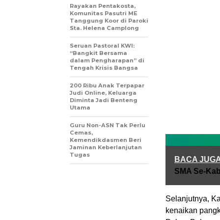
Rayakan Pentakosta,
Komunitas Pasutri ME
Tanggung Koor di Paroki
Sta. Helena Camplong
Seruan Pastoral KWI:
“Bangkit Bersama
dalam Pengharapan” di
Tengah Krisis Bangsa
200 Ribu Anak Terpapar
Judi Online, Keluarga
Diminta Jadi Benteng
Utama
Guru Non-ASN Tak Perlu
Cemas,
Kemendikdasmen Beri
Jaminan Keberlanjutan
Tugas
BACA JUG
SMA Se-Kab
Selanjutnya, K
kenaikan pangk