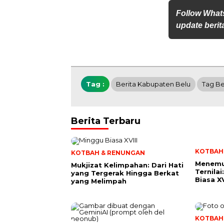
Follow What
update berita
Tag :
Berita Kabupaten Belu
Tag Be
Berita Terbaru
KOTBAH
KOTBAH & RENUNGAN
Menemu
Mukjizat Kelimpahan: Dari Hati
Ternila
yang Tergerak Hingga Berkat
Biasa XV
yang Melimpah
KOTBAH