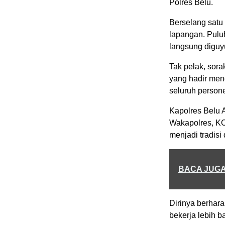
Polres Belu.
Berselang satu
lapangan. Pulu
langsung diguyu
Tak pelak, sora
yang hadir meng
seluruh person
Kapolres Belu 
Wakapolres, KO
menjadi tradisi 
BACA JUG
Dirinya berhara
bekerja lebih 