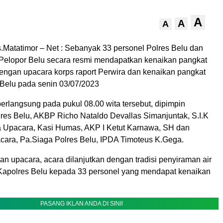
A
A
A
Matatimor – Net : Sebanyak 33 personel Polres Belu dan
Pelopor Belu secara resmi mendapatkan kenaikan pangkat
dengan upacara korps raport Perwira dan kenaikan pangkat
 Belu pada senin 03/07/2023
erlangsung pada pukul 08.00 wita tersebut, dipimpin
res Belu, AKBP Richo Nataldo Devallas Simanjuntak, S.I.K
 Upacara, Kasi Humas, AKP I Ketut Karnawa, SH dan
ra, Pa.Siaga Polres Belu, IPDA Timoteus K.Gega.
n upacara, acara dilanjutkan dengan tradisi penyiraman air
apolres Belu kepada 33 personel yang mendapat kenaikan
PASANG IKLAN ANDA DI SINI!