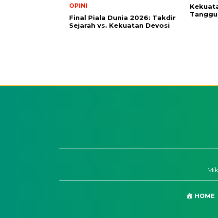
OPINI
Kekuata
Tanggu
Final Piala Dunia 2026: Takdir
Sejarah vs. Kekuatan Devosi
Mi
HOME