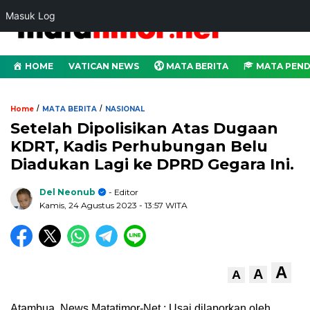
Masuk Log
HOME
VATICAN NEWS
MATA BERITA
MATA PEND
/
/
Home
MATA BERITA
NASIONAL
Setelah Dipolisikan Atas Dugaan
KDRT, Kadis Perhubungan Belu
Diadukan Lagi ke DPRD Gegara Ini.
Del Neonub
- Editor
Kamis, 24 Agustus 2023
- 13:57 WITA
A
A
A
Atambua, News.Matatimor-Net : Usai dilaporkan oleh