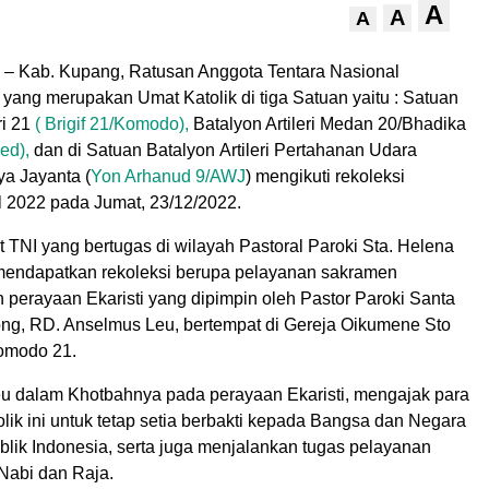
A
A
A
– Kab. Kupang, Ratusan Anggota Tentara Nasional
 yang merupakan Umat Katolik di tiga Satuan yaitu : Satuan
ri 21
( Brigif 21/Komodo),
Batalyon Artileri Medan 20/Bhadika
ed),
dan di Satuan Batalyon Artileri Pertahanan Udara
a Jayanta (
Yon Arhanud 9/AWJ
) mengikuti rekoleksi
l 2022 pada Jumat, 23/12/2022.
t TNI yang bertugas di wilayah Pastoral Paroki Sta. Helena
mendapatkan rekoleksi berupa pelayanan sakramen
 perayaan Ekaristi yang dipimpin oleh Pastor Paroki Santa
g, RD. Anselmus Leu, bertempat di Gereja Oikumene Sto
Komodo 21.
eu dalam Khotbahnya pada perayaan Ekaristi, mengajak para
tolik ini untuk tetap setia berbakti kepada Bangsa dan Negara
lik Indonesia, serta juga menjalankan tugas pelayanan
Nabi dan Raja.