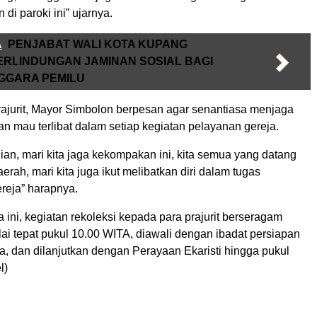
di paroki ini” ujarnya.
A
PENJABAT WALI KOTA KUPANG
RLINDUNGAN JAMINAN SOSIAL BAGI
GGARA PEMILU
ajurit, Mayor Simbolon berpesan agar senantiasa menjaga
n mau terlibat dalam setiap kegiatan pelayanan gereja.
lian, mari kita jaga kekompakan ini, kita semua yang datang
aerah, mari kita juga ikut melibatkan diri dalam tugas
reja” harapnya.
ini, kegiatan rekoleksi kepada para prajurit berseragam
ulai tepat pukul 10.00 WITA, diawali dengan ibadat persiapan
, dan dilanjutkan dengan Perayaan Ekaristi hingga pukul
l)