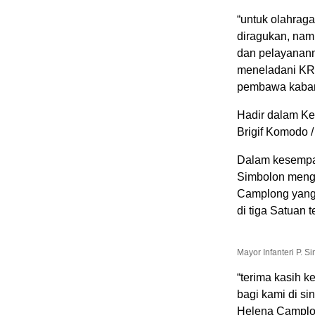
“untuk olahraga,
diragukan, namu
dan pelayananm
meneladani KRI
pembawa kabar 
Hadir dalam Ke
Brigif Komodo /
Dalam kesempata
Simbolon mengu
Camplong yang 
di tiga Satuan t
Mayor Infanteri P. S
“terima kasih 
bagi kami di si
Helena Camplon