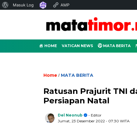
Tentang
Masuk Log
AMP
WordPress
HOME
VATICAN NEWS
MATA BERITA
Home
MATA BERITA
/
Ratusan Prajurit TNI d
Persiapan Natal
Del Neonub
- Editor
Jumat, 23 Desember 2022
- 07:30 WITA