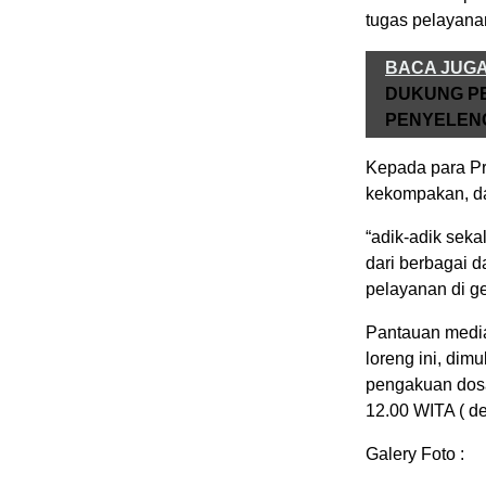
tugas pelayanan 
BACA JUG
DUKUNG PE
PENYELEN
Kepada para Pr
kekompakan, da
“adik-adik seka
dari berbagai d
pelayanan di ge
Pantauan media 
loreng ini, dim
pengakuan dosa
12.00 WITA ( de
Galery Foto :