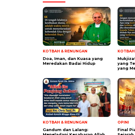
KOTBAH & RENUNGAN
KOTBAH
​Doa, Iman, dan Kuasa yang
Mukjiza
Meredakan Badai Hidup
yang Te
yang M
KOTBAH & RENUNGAN
OPINI
Gandum dan Lalang:
Final P
Meneladani Kesabaran Allah
Sejarah