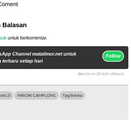
Coment
n Balasan
suk
untuk berkomentar.
sApp Channel matatimor.net untuk
Follow
 terbaru setiap hari
Berita ini 20 kali dibaca
odo 21
PAROKI CAMPLONG
Tag Berita