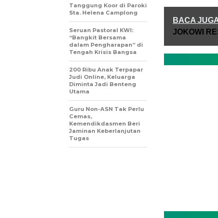
Tanggung Koor di Paroki
Sta. Helena Camplong
BACA JUG
Seruan Pastoral KWI:
JOKOWI RE
“Bangkit Bersama
dalam Pengharapan” di
Tengah Krisis Bangsa
200 Ribu Anak Terpapar
Judi Online, Keluarga
Diminta Jadi Benteng
Utama
Guru Non-ASN Tak Perlu
Cemas,
Kemendikdasmen Beri
Jaminan Keberlanjutan
Tugas