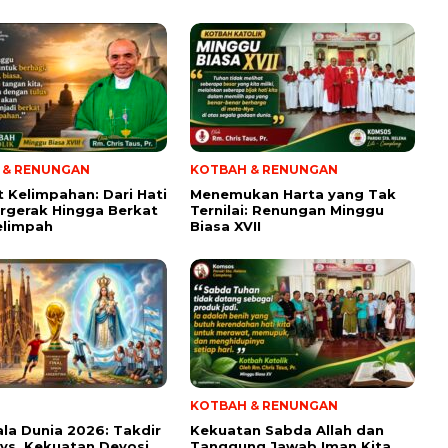
 & RENUNGAN
KOTBAH & RENUNGAN
t Kelimpahan: Dari Hati
Menemukan Harta yang Tak
rgerak Hingga Berkat
Ternilai: Renungan Minggu
elimpah
Biasa XVII
KOTBAH & RENUNGAN
iala Dunia 2026: Takdir
Kekuatan Sabda Allah dan
 vs. Kekuatan Devosi
Tanggung Jawab Iman Kita