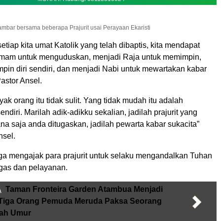
mbar bersama beberapa Prajurit usai Perayaan Ekaristi
tiap kita umat Katolik yang telah dibaptis, kita mendapat
Imam untuk menguduskan, menjadi Raja untuk memimpin,
pin diri sendiri, dan menjadi Nabi untuk mewartakan kabar
Pastor Ansel.
k orang itu tidak sulit. Yang tidak mudah itu adalah
ndiri. Marilah adik-adikku sekalian, jadilah prajurit yang
ana saja anda ditugaskan, jadilah pewarta kabar sukacita”
nsel.
uga mengajak para prajurit untuk selaku mengandalkan Tuhan
ugas dan pelayanan.
A
Taman Fronteira Garden Atambua Menjadi
 Tiga Orang Pemuda Meruda Paksa Seorang
ah Umur