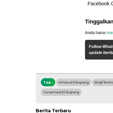
Facebook 
Tinggalka
Anda harus
ma
Follow What
update berita
Tag :
Arhanud 9 Kupang
Brigif Kom
Yonarmed 20 Kupang
Berita Terbaru