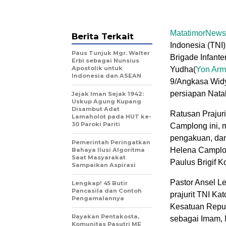
MatatimorNews
Berita Terkait
Indonesia (TNI)
Paus Tunjuk Mgr. Walter
Brigade Infante
Erbì sebagai Nunsius
Apostolik untuk
Yudha(
Yon Arm
Indonesia dan ASEAN
9/Angkasa Widy
persiapan Nata
Jejak Iman Sejak 1942:
Uskup Agung Kupang
Disambut Adat
Ratusan Prajuri
Lamaholot pada HUT ke-
30 Paroki Pariti
Camplong ini, 
pengakuan, dan
Pemerintah Peringatkan
Helena Camplon
Bahaya Ilusi Algoritma
Saat Masyarakat
Paulus Brigif 
Sampaikan Aspirasi
Pastor Ansel L
Lengkap! 45 Butir
Pancasila dan Contoh
prajurit TNI Ka
Pengamalannya
Kesatuan Repub
Rayakan Pentakosta,
sebagai Imam, 
Komunitas Pasutri ME