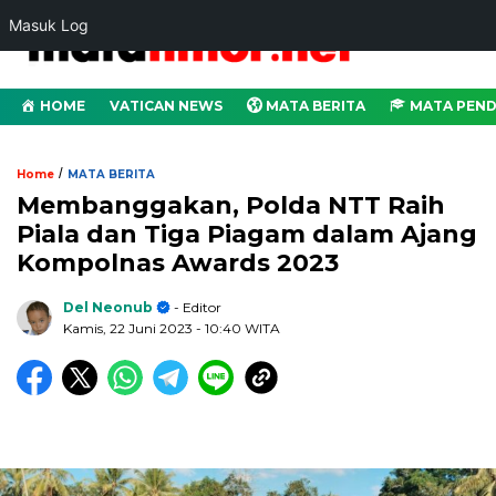
Masuk Log
HOME
VATICAN NEWS
MATA BERITA
MATA PEND
/
Home
MATA BERITA
Membanggakan, Polda NTT Raih
Piala dan Tiga Piagam dalam Ajang
Kompolnas Awards 2023
Del Neonub
- Editor
Kamis, 22 Juni 2023
- 10:40 WITA