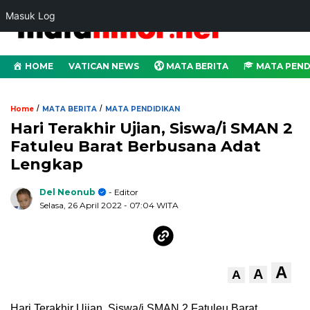
Masuk Log
HOME
VATICAN NEWS
MATA BERITA
MATA PEND
/
/
Home
MATA BERITA
MATA PENDIDIKAN
Hari Terakhir Ujian, Siswa/i SMAN 2
Fatuleu Barat Berbusana Adat
Lengkap
Del Neonub
- Editor
Selasa, 26 April 2022
- 07:04 WITA
A
A
A
Hari Terakhir Ujian, Siswa/i SMAN 2 Fatuleu Barat,