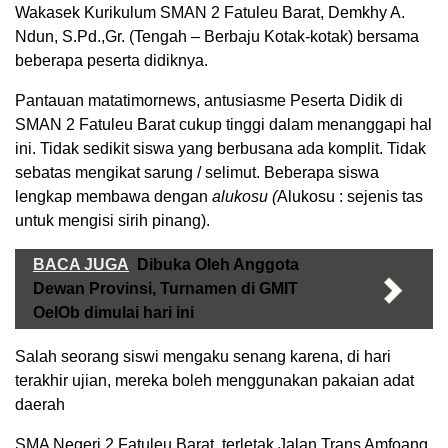
Wakasek Kurikulum SMAN 2 Fatuleu Barat, Demkhy A.
Ndun, S.Pd.,Gr. (Tengah – Berbaju Kotak-kotak) bersama
beberapa peserta didiknya.
Pantauan matatimornews, antusiasme Peserta Didik di
SMAN 2 Fatuleu Barat cukup tinggi dalam menanggapi hal
ini. Tidak sedikit siswa yang berbusana ada komplit. Tidak
sebatas mengikat sarung / selimut. Beberapa siswa
lengkap membawa dengan
alukosu (
Alukosu : sejenis tas
untuk mengisi sirih pinang).
BACA JUGA
Dibuka Oleh Anggota
Dewan Provinsi, Turnamen di GMIT
OelOb dimulai hari ini
Salah seorang siswi mengaku senang karena, di hari
terakhir ujian, mereka boleh menggunakan pakaian adat
daerah
SMA Negeri 2 Fatuleu Barat, terletak Jalan Trans Amfoang