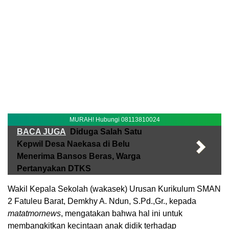
MURAH! Hubungi 08113810024
BACA JUGA
Diduga Salah Satu
Kepwil Desa Naekasa di Belu
Menerima Bansos Beras, Warga
Pertanyakan DTKS
Wakil Kepala Sekolah (wakasek) Urusan Kurikulum SMAN
2 Fatuleu Barat, Demkhy A. Ndun, S.Pd.,Gr., kepada
matatmornews
, mengatakan bahwa hal ini untuk
membangkitkan kecintaan anak didik terhadap