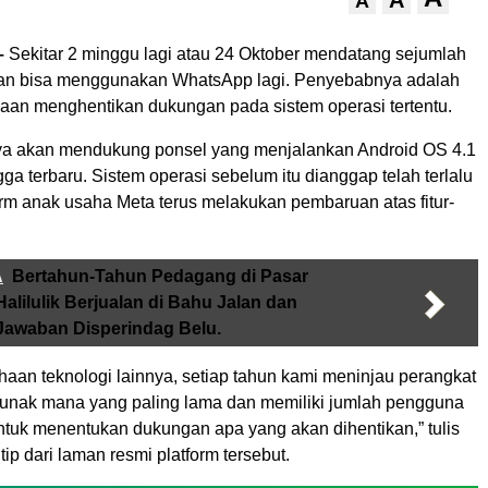
A
A
 –
Sekitar 2 minggu lagi atau 24 Oktober mendatang sejumlah
kan bisa menggunakan WhatsApp lagi. Penyebabnya adalah
aan menghentikan dukungan pada sistem operasi tertentu.
a akan mendukung ponsel yang menjalankan Android OS 4.1
ga terbaru. Sistem operasi sebelum itu dianggap telah terlalu
orm anak usaha Meta terus melakukan pembaruan atas fitur-
A
Bertahun-Tahun Pedagang di Pasar
Halilulik Berjualan di Bahu Jalan dan
 Jawaban Disperindag Belu.
haan teknologi lainnya, setiap tahun kami meninjau perangkat
lunak mana yang paling lama dan memiliki jumlah pengguna
untuk menentukan dukungan apa yang akan dihentikan,” tulis
ip dari laman resmi platform tersebut.