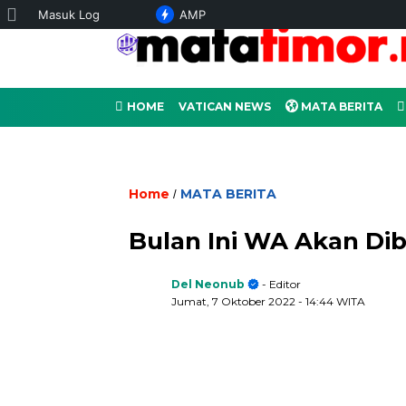
Tentang
Masuk Log
AMP
WordPress
HOME
VATICAN NEWS
MATA BERITA
Home
MATA BERITA
/
Bulan Ini WA Akan Di
Del Neonub
- Editor
Jumat, 7 Oktober 2022
- 14:44 WITA