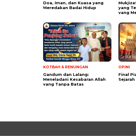
​Doa, Iman, dan Kuasa yang
Mukjiza
Meredakan Badai Hidup
yang Te
yang M
KOTBAH & RENUNGAN
OPINI
Gandum dan Lalang:
Final P
Meneladani Kesabaran Allah
Sejarah
yang Tanpa Batas