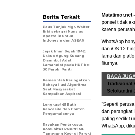
Matatimor.net
Berita Terkait
ponsel tidak a
Paus Tunjuk Mgr. Walter
karena perusah
Erbì sebagai Nunsius
Apostolik untuk
Indonesia dan ASEAN
WhatsApp hany
dan iOS 12 hing
Jejak Iman Sejak 1942:
lama dan platf
Uskup Agung Kupang
Disambut Adat
fiturnya.
Lamaholot pada HUT ke-
30 Paroki Pariti
BACA JUG
Pemerintah Peringatkan
Tradisional 
Bahaya Ilusi Algoritma
Saat Masyarakat
Selokan.Ini
Sampaikan Aspirasi
“Seperti perusa
Lengkap! 45 Butir
Pancasila dan Contoh
dan perangkat 
Pengamalannya
paling sedikit 
Rayakan Pentakosta,
WhatsApp, dikut
Komunitas Pasutri ME
Tanggung Koor di Paroki