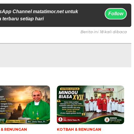
sApp Channel matatimor.net untuk
Follow
 terbaru setiap hari
Berita ini 18 kali dibaca
 & RENUNGAN
KOTBAH & RENUNGAN