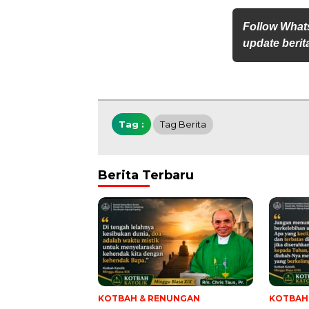
Follow What
update berita
Tag :
Tag Berita
Berita Terbaru
KOTBAH & RENUNGAN
KOTBAH