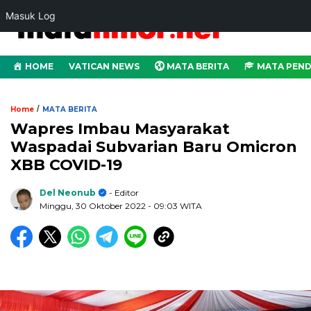
Masuk Log
HOME
VATICAN NEWS
MATA BERITA
MATA PEND
/
Home
MATA BERITA
Wapres Imbau Masyarakat
Waspadai Subvarian Baru Omicron
XBB COVID-19
Del Neonub
- Editor
Minggu, 30 Oktober 2022
- 09:03 WITA