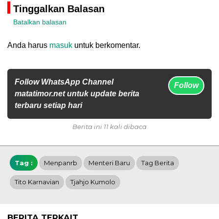
Tinggalkan Balasan
Batalkan balasan
Anda harus
masuk
untuk berkomentar.
Follow WhatsApp Channel
Follow
matatimor.net untuk update berita
terbaru setiap hari
Berita ini 11 kali dibaca
Tag :
Menpanrb
Menteri Baru
Tag Berita
Tito Karnavian
Tjahjo Kumolo
BERITA TERKAIT