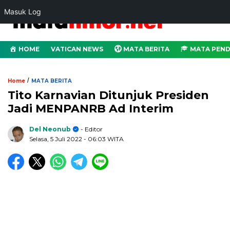
Masuk Log
HOME
VATICAN NEWS
MATA BERITA
MATA PEND
/
Home
MATA BERITA
Tito Karnavian Ditunjuk Presiden
Jadi MENPANRB Ad Interim
Del Neonub
- Editor
Selasa, 5 Juli 2022
- 06:03 WITA