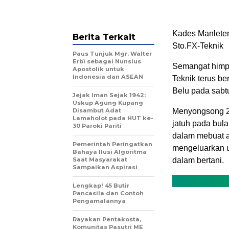
Kades Manleten
Berita Terkait
Sto.FX-Teknik
Paus Tunjuk Mgr. Walter
Erbì sebagai Nunsius
Semangat himp
Apostolik untuk
Indonesia dan ASEAN
Teknik terus b
Belu pada sabt
Jejak Iman Sejak 1942:
Uskup Agung Kupang
Disambut Adat
Menyongsong 2
Lamaholot pada HUT ke-
jatuh pada bul
30 Paroki Pariti
dalam mebuat al
Pemerintah Peringatkan
mengeluarkan 
Bahaya Ilusi Algoritma
Saat Masyarakat
dalam bertani.
Sampaikan Aspirasi
Lengkap! 45 Butir
Pancasila dan Contoh
Pengamalannya
Rayakan Pentakosta,
Komunitas Pasutri ME