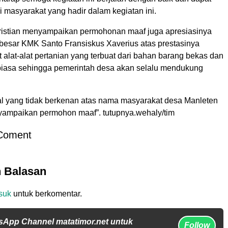
 masyarakat yang hadir dalam kegiatan ini.
 Kristian menyampaikan permohonan maaf juga apresiasinya
 besar KMK Santo Fransiskus Xaverius atas prestasinya
alat-alat pertanian yang terbuat dari bahan barang bekas dan
r biasa sehingga pemerintah desa akan selalu mendukung
hal yang tidak berkenan atas nama masyarakat desa Manleten
nyampaikan permohon maaf”. tutupnya.wehaly/tim
Coment
n Balasan
suk
untuk berkomentar.
sApp Channel matatimor.net untuk
Follow