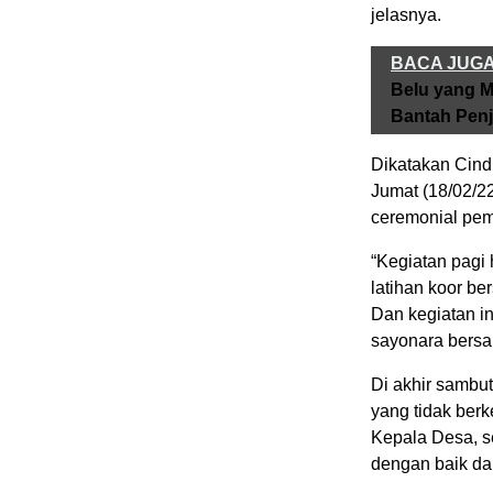
jelasnya.
BACA JUG
Belu yang 
Bantah Pen
Dikatakan Cind
Jumat (18/02/2
ceremonial pemb
“Kegiatan pagi 
latihan koor be
Dan kegiatan in
sayonara bersa
Di akhir sambut
yang tidak ber
Kepala Desa, s
dengan baik da