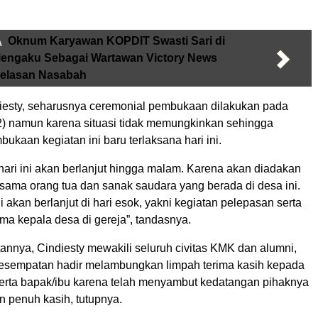
A
Oknum Karyawan KOPDIT Swasti Sari di
Mengaku Sebagai Wartawan Victory News
jelasan Nasabah
iesty, seharusnya ceremonial pembukaan dilakukan pada
2) namun karena situasi tidak memungkinkan sehingga
ukaan kegiatan ini baru terlaksana hari ini.
hari ini akan berlanjut hingga malam. Karena akan diadakan
rsama orang tua dan sanak saudara yang berada di desa ini.
i akan berlanjut di hari esok, yakni kegiatan pelepasan serta
ma kepala desa di gereja”, tandasnya.
annya, Cindiesty mewakili seluruh civitas KMK dan alumni,
kesempatan hadir melambungkan limpah terima kasih kepada
erta bapak/ibu karena telah menyambut kedatangan pihaknya
n penuh kasih, tutupnya.