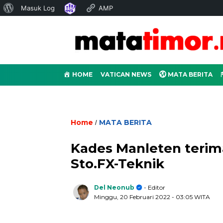
Tentang
Masuk Log
AMP
WordPress
HOME
VATICAN NEWS
MATA BERITA
Home
MATA BERITA
/
Kades Manleten terim
Sto.FX-Teknik
Del Neonub
- Editor
Minggu, 20 Februari 2022
- 03:05 WITA