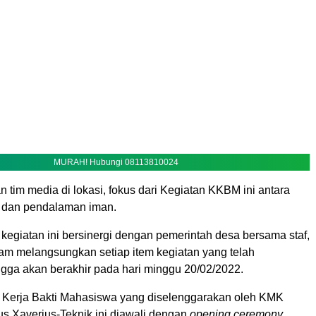
MURAH! Hubungi 08113810024
 tim media di lokasi, fokus dari Kegiatan KKBM ini antara
al dan pendalaman iman.
kegiatan ini bersinergi dengan pemerintah desa bersama staf,
am melangsungkan setiap item kegiatan yang telah
ngga akan berakhir pada hari minggu 20/02/2022.
Kerja Bakti Mahasiswa yang diselenggarakan oleh KMK
us Xaverius-Teknik ini diawali dengan
opening ceremony