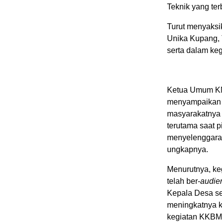
Teknik yang ter
Turut menyaksi
Unika Kupang, 
serta dalam kegi
Ketua Umum KMK
menyampaikan l
masyarakatnya 
terutama saat p
menyelenggarak
ungkapnya.
Menurutnya, ke
telah ber-
audie
Kepala Desa se
meningkatnya 
kegiatan KKBM h