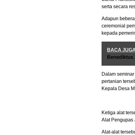
serta secara r
Adapun beberap
ceremonial pem
kepada pemerin
BACA JUG
Benediktus 
Dalam seminar 
pertanian terse
Kepala Desa Ma
Ketiga alat ter
Alat Pengupas 
Alat-alat terse