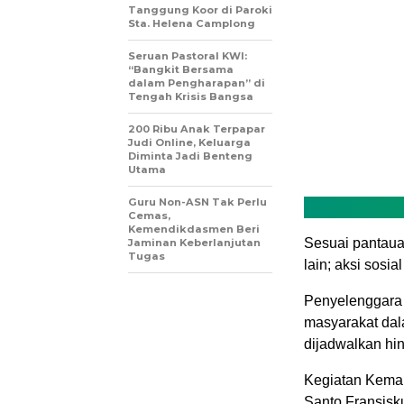
Tanggung Koor di Paroki
Sta. Helena Camplong
Seruan Pastoral KWI:
“Bangkit Bersama
dalam Pengharapan” di
Tengah Krisis Bangsa
200 Ribu Anak Terpapar
Judi Online, Keluarga
Diminta Jadi Benteng
Utama
Guru Non-ASN Tak Perlu
Cemas,
Kemendikdasmen Beri
Sesuai pantauan
Jaminan Keberlanjutan
Tugas
lain; aksi sosi
Penyelenggara 
masyarakat dal
dijadwalkan hi
Kegiatan Kema 
Santo Fransisk