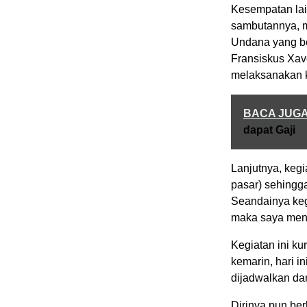
Kesempatan lai
sambutannya, m
Undana yang b
Fransiskus Xav
melaksanakan k
BACA JUG
dapat Gaji
Lanjutnya, kegi
pasar) sehingg
Seandainya kegi
maka saya menj
Kegiatan ini ku
kemarin, hari i
dijadwalkan dan
Dirinya pun be