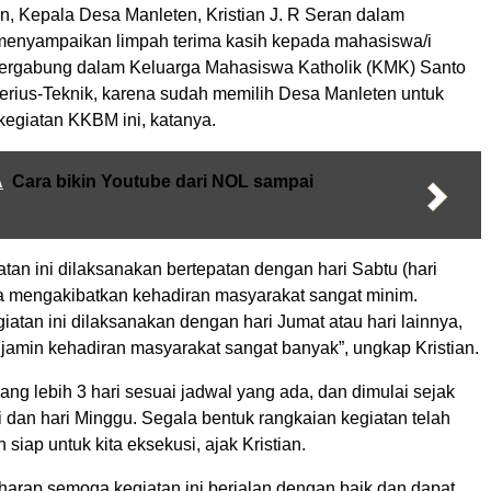
n, Kepala Desa Manleten, Kristian J. R Seran dalam
enyampaikan limpah terima kasih kepada mahasiswa/i
ergabung dalam Keluarga Mahasiswa Katholik (KMK) Santo
erius-Teknik, karena sudah memilih Desa Manleten untuk
egiatan KKBM ini, katanya.
A
Cara bikin Youtube dari NOL sampai
atan ini dilaksanakan bertepatan dengan hari Sabtu (hari
a mengakibatkan kehadiran masyarakat sangat minim.
atan ini dilaksanakan dengan hari Jumat atau hari lainnya,
amin kehadiran masyarakat sangat banyak”, ungkap Kristian.
rang lebih 3 hari sesuai jadwal yang ada, dan dimulai sejak
ni dan hari Minggu. Segala bentuk rangkaian kegiatan telah
 siap untuk kita eksekusi, ajak Kristian.
rharap semoga kegiatan ini berjalan dengan baik dan dapat