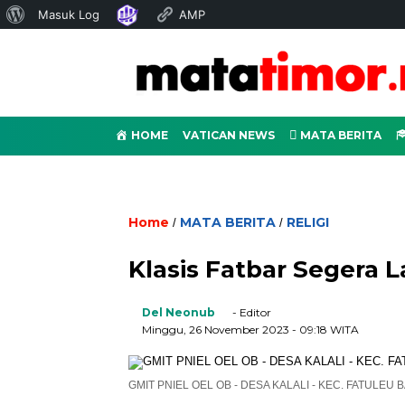
Tentang
Masuk Log
AMP
WordPress
HOME
VATICAN NEWS
MATA BERITA
Home
MATA BERITA
RELIGI
/
/
Klasis Fatbar Segera 
Del Neonub
- Editor
Minggu, 26 November 2023
- 09:18 WITA
GMIT PNIEL OEL OB - DESA KALALI - KEC. FATULEU 