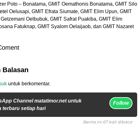
er Poto – Bonatama, GMIT Oemathonis Bonatama, GMIT Silo
tel Oelusapi, GMIT Efrata Siumate, GMIT Elim Upun, GMIT
 Getzemani Oelbubuk, GMIT Safrat Puakiba, GMIT Elim
osana Fatuknap, GMIT Syalom Oelaijaob, dan GMIT Nazaret
Coment
n Balasan
suk
untuk berkomentar.
sApp Channel matatimor.net untuk
Follow
 terbaru setiap hari
Berita ini 67 kali dibaca