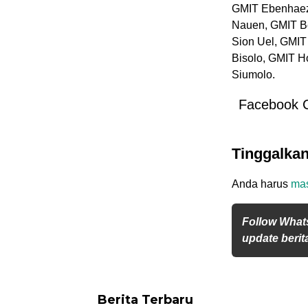
GMIT Ebenhaez
Nauen, GMIT Be
Sion Uel, GMIT
Bisolo, GMIT H
Siumolo.
Facebook 
Tinggalka
Anda harus
ma
Follow What
update berita
Berita Terbaru