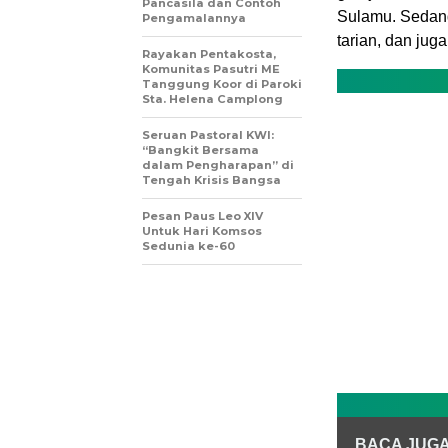
Pancasila dan Contoh
Sulamu. Sedang
Pengamalannya
tarian, dan jug
Rayakan Pentakosta,
Komunitas Pasutri ME
Tanggung Koor di Paroki
Sta. Helena Camplong
Seruan Pastoral KWI:
“Bangkit Bersama
dalam Pengharapan” di
Tengah Krisis Bangsa
Pesan Paus Leo XIV
Untuk Hari Komsos
Sedunia ke-60
BACA JUG