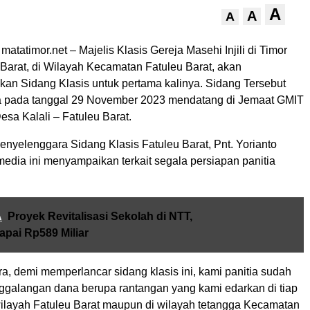
A
A
A
matatimor.net – Majelis Klasis Gereja Masehi Injili di Timor
 Barat, di Wilayah Kecamatan Fatuleu Barat, akan
an Sidang Klasis untuk pertama kalinya. Sidang Tersebut
a pada tanggal 29 November 2023 mendatang di Jemaat GMIT
esa Kalali – Fatuleu Barat.
enyelenggara Sidang Klasis Fatuleu Barat, Pnt. Yorianto
edia ini menyampaikan terkait segala persiapan panitia
A
Proyek Revitalisasi Sekolah di NTT,
pai Rp589 Miliar
a, demi memperlancar sidang klasis ini, kami panitia sudah
galangan dana berupa rantangan yang kami edarkan di tiap
 wilayah Fatuleu Barat maupun di wilayah tetangga Kecamatan