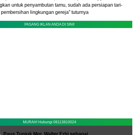
kan untuk penyambutan tamu, sudah ada persiapan tari-
a pembersihan lingkungan gereja” tuturnya
PASANG IKLAN ANDA DI SINI!
MURAH! Hubungi 08113810024
A
Paus Tunjuk Mgr. Walter Erbì sebagai