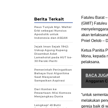
Fatuleu Barat – 
Berita Terkait
(GMIT) Fatuleu
Paus Tunjuk Mgr. Walter
menyelenggarak
Erbì sebagai Nunsius
Apostolik untuk
akan terlaksan
Indonesia dan ASEAN
Pniel Oelob – D
Jejak Iman Sejak 1942:
Ketua Panitia P
Uskup Agung Kupang
Disambut Adat
Mona, kepada m
Lamaholot pada HUT ke-
30 Paroki Pariti
pelaksana.
Pemerintah Peringatkan
Bahaya Ilusi Algoritma
BACA JUG
Saat Masyarakat
Sampaikan Aspirasi
Anggaran Ca
Dari Konten ke
Pewartaan: Misi Komsos
“untuk sementar
Menjangkau Dunia
melakukan peng
Lengkap! 45 Butir
gereja baik di