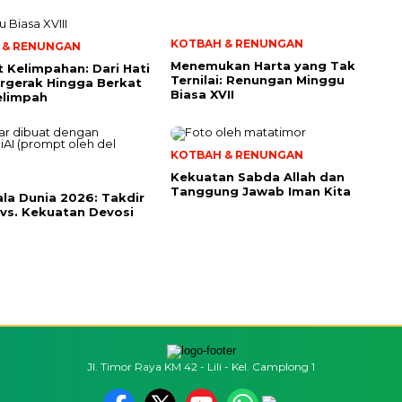
KOTBAH & RENUNGAN
 & RENUNGAN
Menemukan Harta yang Tak
t Kelimpahan: Dari Hati
Ternilai: Renungan Minggu
rgerak Hingga Berkat
Biasa XVII
elimpah
KOTBAH & RENUNGAN
Kekuatan Sabda Allah dan
Tanggung Jawab Iman Kita
iala Dunia 2026: Takdir
 vs. Kekuatan Devosi
Jl. Timor Raya KM 42 - Lili - Kel. Camplong 1