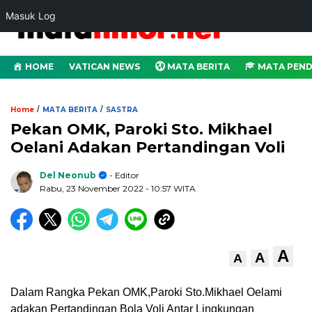
Masuk Log
HOME
VATICAN NEWS
MATA BERITA
MATA PEND
/
/
Home
MATA BERITA
SASTRA
Pekan OMK, Paroki Sto. Mikhael
Oelani Adakan Pertandingan Voli
Del Neonub
- Editor
Rabu, 23 November 2022
- 10:57 WITA
A
A
A
Dalam Rangka Pekan OMK,Paroki Sto.Mikhael Oelami
adakan Pertandingan Bola Voli Antar Lingkungan