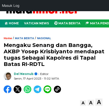
Masuk Log
HOME
VATICAN NEWS
MATA BERITA
MATA PEND
/
/
Home
MATA BERITA
NASIONAL
Mengaku Senang dan Bangga,
AKBP Yosep Krisbiyanto mendapat
tugas Sebagai Kapolres di Tapal
Batas RI-RDTL
Del Neonub
- Editor
Senin, 17 April 2023
- 11:02 WITA
A
A
A