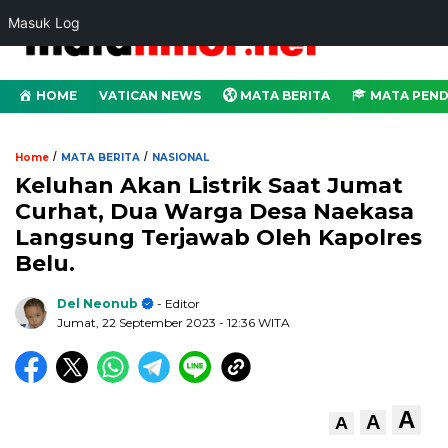
Masuk Log
HOME
VATICAN NEWS
MATA BERITA
MATA PEND
/
/
Home
MATA BERITA
NASIONAL
Keluhan Akan Listrik Saat Jumat
Curhat, Dua Warga Desa Naekasa
Langsung Terjawab Oleh Kapolres
Belu.
Del Neonub
- Editor
Jumat, 22 September 2023
- 12:36 WITA
A
A
A