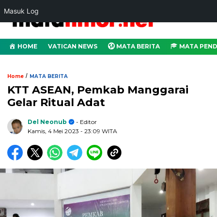
Masuk Log
HOME
VATICAN NEWS
MATA BERITA
MATA PEND
/
Home
MATA BERITA
KTT ASEAN, Pemkab Manggarai
Gelar Ritual Adat
Del Neonub
- Editor
Kamis, 4 Mei 2023
- 23:09 WITA