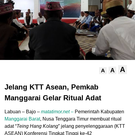
A
A
A
Jelang KTT Asean, Pemkab
Manggarai Gelar Ritual Adat
Labuan – Bajo –
matatimor.net –
Pemerintah Kabupaten
Manggarai Barat
, Nusa Tenggara Timur membuat ritual
adat “
Teing Hang Kolang
” jelang penyelenggaraan (KTT
ASEAN) Konferensi Tingkat Tinggi ke-42