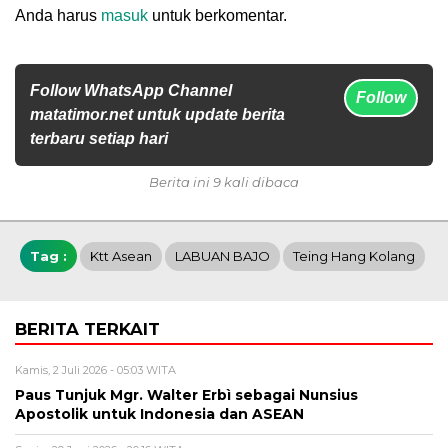
Anda harus
masuk
untuk berkomentar.
Follow WhatsApp Channel
Follow
matatimor.net untuk update berita
terbaru setiap hari
Berita ini 9 kali dibaca
Tag :
Ktt Asean
LABUAN BAJO
Teing Hang Kolang
BERITA TERKAIT
Kamis, 2 Juli 2026 - 05:03 WITA
Paus Tunjuk Mgr. Walter Erbì sebagai Nunsius
Apostolik untuk Indonesia dan ASEAN