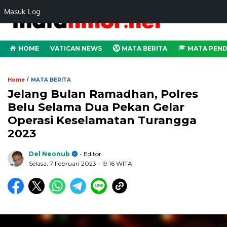
Masuk Log
HOME
VATICAN NEWS
MATA BERITA
MATA PEND
/
Home
MATA BERITA
Jelang Bulan Ramadhan, Polres
Belu Selama Dua Pekan Gelar
Operasi Keselamatan Turangga
2023
Del Neonub
- Editor
Selasa, 7 Februari 2023
- 19:16 WITA