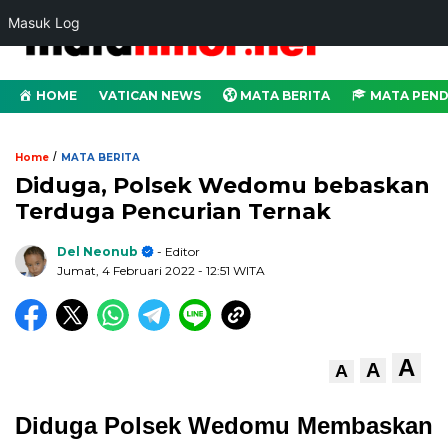
Masuk Log
HOME
VATICAN NEWS
MATA BERITA
MATA PEND
/
Home
MATA BERITA
Diduga, Polsek Wedomu bebaskan
Terduga Pencurian Ternak
Del Neonub
- Editor
Jumat, 4 Februari 2022
- 12:51 WITA
A
A
A
Diduga Polsek Wedomu Membaskan