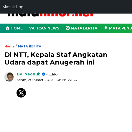
Masuk Log
HOME
VATICAN NEWS
MATA BERITA
MATA PEND
/
Home
MATA BERITA
Di NTT, Kepala Staf Angkatan
Udara dapat Anugerah ini
Del Neonub
- Editor
Senin, 20 Maret 2023
- 08:58 WITA