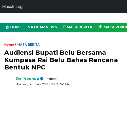
Masuk Log
HOME
VATICAN NEWS
MATA BERITA
MATA PEND
/
Home
MATA BERITA
Audiensi Bupati Belu Bersama
Kumpesa Rai Belu Bahas Rencana
Bentuk NPC
Del Neonub
- Editor
Jumat, 3 Juni 2022
- 22:21 WITA