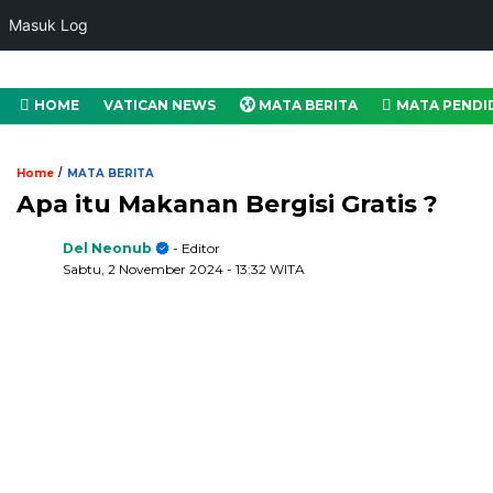
Masuk Log
HOME
VATICAN NEWS
MATA BERITA
MATA PENDI
/
Home
MATA BERITA
Apa itu Makanan Bergisi Gratis ?
Del Neonub
- Editor
Sabtu, 2 November 2024
- 13:32 WITA