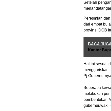
Setelah pengam
menandatangani 
Peresmian dan 
dari empat bula
provinsi DOB i
BACA JUG
Kantor Bup
Hal ini sesuai
menggariskan p
Pj Gubernurnya
Beberapa kewaji
melakukan pemb
pembentukan Ma
gubernur/wakil 