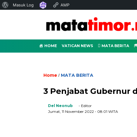
Tentang
Masuk Log
AMP
WordPress
HOME
VATICAN NEWS
MATA BERITA
Home
MATA BERITA
/
3 Penjabat Gubernur d
Del Neonub
- Editor
Jumat, 11 November 2022
- 08:01 WITA