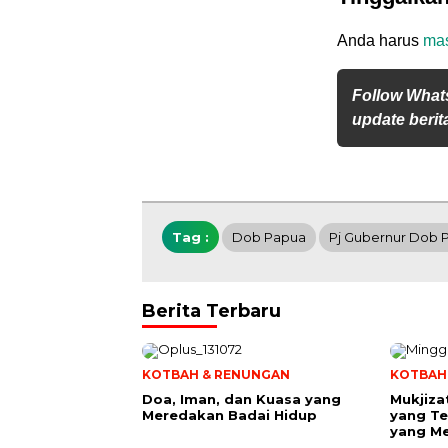
Anda harus
ma
Follow What
update berita
Tag :
Dob Papua
Pj Gubernur Dob 
Berita Terbaru
KOTBAH & RENUNGAN
KOTBAH
​Doa, Iman, dan Kuasa yang
Mukjiza
Meredakan Badai Hidup
yang Te
yang M