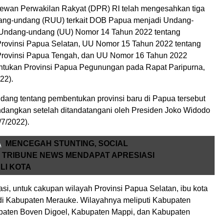
wan Perwakilan Rakyat (DPR) RI telah mengesahkan tiga
ang-undang (RUU) terkait DOB Papua menjadi Undang-
 Undang-undang (UU) Nomor 14 Tahun 2022 tentang
ovinsi Papua Selatan, UU Nomor 15 Tahun 2022 tentang
rovinsi Papua Tengah, dan UU Nomor 16 Tahun 2022
tukan Provinsi Papua Pegunungan pada Rapat Paripurna,
22).
dang tentang pembentukan provinsi baru di Papua tersebut
undangkan setelah ditandatangani oleh Presiden Joko Widodo
/7/2022).
A
MENCEGAH STUNTING, SOCIAL
TRIBUNE NEWS MENDAPAT APRESIASI
LI KOTA
si, untuk cakupan wilayah Provinsi Papua Selatan, ibu kota
i Kabupaten Merauke. Wilayahnya meliputi Kabupaten
paten Boven Digoel, Kabupaten Mappi, dan Kabupaten