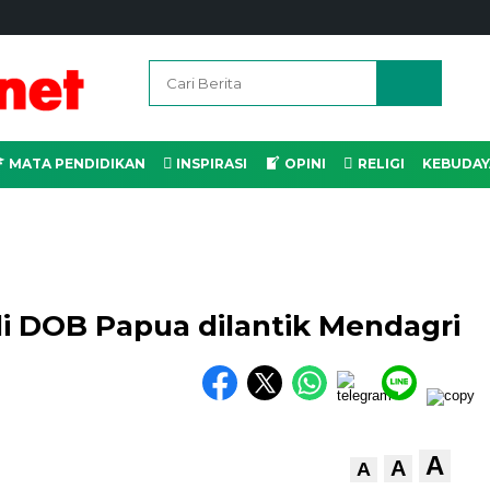
MATA PENDIDIKAN
INSPIRASI
OPINI
RELIGI
KEBUDAY
i DOB Papua dilantik Mendagri
A
A
A