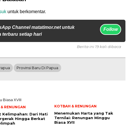
suk
untuk berkomentar.
sApp Channel matatimor.net untuk
Follow
 terbaru setiap hari
Berita ini 19 kali dibaca
Papua
Provinsi Baru Di Papua
KOTBAH & RENUNGAN
 & RENUNGAN
Menemukan Harta yang Tak
t Kelimpahan: Dari Hati
Ternilai: Renungan Minggu
rgerak Hingga Berkat
Biasa XVII
elimpah