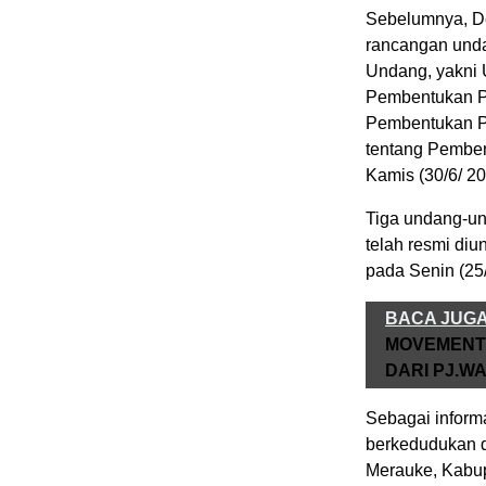
Sebelumnya, De
rancangan und
Undang, yakni
Pembentukan Pr
Pembentukan P
tentang Pemben
Kamis (30/6/ 20
Tiga undang-un
telah resmi di
pada Senin (25
BACA JUG
MOVEMENT 
DARI PJ.WA
Sebagai informa
berkedudukan d
Merauke, Kabu