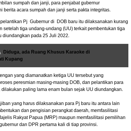
bilan sumpah dan janji, para penjabat gubernur
berita acara sumpah dan janji serta pakta integritas.
pelantikan Pj Gubernur di DOB baru itu dilaksanakan kurang
n setelah tiga undang-undang (UU) terkait pembentukan tiga
tu diundangkan pada 25 Juli 2022.
A
Diduga, ada Ruang Khusus Karaoke di
ati Kupang
 dengan yang diamanatkan ketiga UU tersebut yang
roses peresmian masing-masing DOB, dan pelantikan para
 dilakukan paling lama enam bulan sejak UU diundangkan.
ban yang harus dilaksanakan para Pj baru itu antara lain
entukan dan pengisian perangkat daerah, memfasilitasi
jelis Rakyat Papua (MRP) maupun memfasilitasi pemilihan
gubernur dan DPR pertama kali di tiap provinsi.