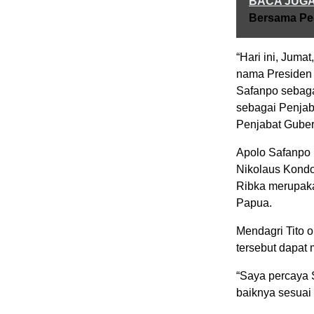
BACA JUG
Bersama Pe
“Hari ini, Juma
nama Presiden 
Safanpo sebaga
sebagai Penjab
Penjabat Guber
Apolo Safanpo 
Nikolaus Kondo
Ribka merupaka
Papua.
Mendagri Tito o
tersebut dapat
“Saya percaya 
baiknya sesuai