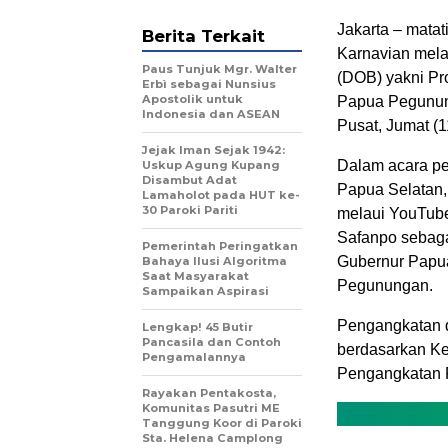
Jakarta – mata
Berita Terkait
Karnavian melan
Paus Tunjuk Mgr. Walter
(DOB) yakni Pr
Erbì sebagai Nunsius
Apostolik untuk
Papua Pegunung
Indonesia dan ASEAN
Pusat, Jumat (1
Jejak Iman Sejak 1942:
Dalam acara pe
Uskup Agung Kupang
Disambut Adat
Papua Selatan
Lamaholot pada HUT ke-
30 Paroki Pariti
melaui YouTube
Safanpo sebaga
Pemerintah Peringatkan
Gubernur Papu
Bahaya Ilusi Algoritma
Saat Masyarakat
Pegunungan.
Sampaikan Aspirasi
Pengangkatan d
Lengkap! 45 Butir
Pancasila dan Contoh
berdasarkan Ke
Pengamalannya
Pengangkatan 
Rayakan Pentakosta,
Komunitas Pasutri ME
Tanggung Koor di Paroki
Sta. Helena Camplong