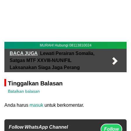
MURAH! Hubungi 08113810024
BACA JUGA
Lewati Perairan Somalia,
Satgas MTF XXVIII-N/UNIFIL
Laksanakan Siaga Jaga Perang
Tinggalkan Balasan
Batalkan balasan
Anda harus
masuk
untuk berkomentar.
Follow WhatsApp Channel
Follow