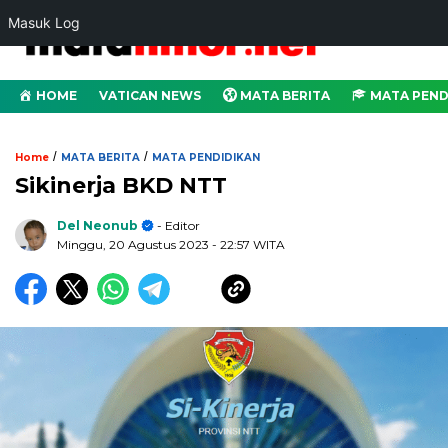
Masuk Log
HOME
VATICAN NEWS
MATA BERITA
MATA PEND
/
/
Home
MATA BERITA
MATA PENDIDIKAN
Sikinerja BKD NTT
Del Neonub
- Editor
Minggu, 20 Agustus 2023
- 22:57 WITA