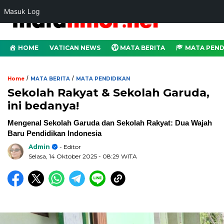
Masuk Log
HOME
VATICAN NEWS
MATA BERITA
MATA PEND
/
/
Home
MATA BERITA
MATA PENDIDIKAN
Sekolah Rakyat & Sekolah Garuda,
ini bedanya!
Mengenal Sekolah Garuda dan Sekolah Rakyat: Dua Wajah
Baru Pendidikan Indonesia
Admin
- Editor
Selasa, 14 Oktober 2025
- 08:29 WITA